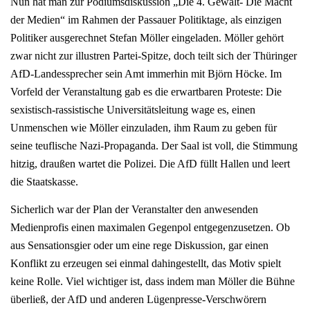
Nun hat man zur Podiumsdiskussion „Die 4. Gewalt- Die Macht
der Medien“ im Rahmen der Passauer Politiktage, als einzigen
Politiker ausgerechnet Stefan Möller eingeladen. Möller gehört
zwar nicht zur illustren Partei-Spitze, doch teilt sich der Thüringer
AfD-Landessprecher sein Amt immerhin mit Björn Höcke. Im
Vorfeld der Veranstaltung gab es die erwartbaren Proteste: Die
sexistisch-rassistische Universitätsleitung wage es, einen
Unmenschen wie Möller einzuladen, ihm Raum zu geben für
seine teuflische Nazi-Propaganda. Der Saal ist voll, die Stimmung
hitzig, draußen wartet die Polizei. Die AfD füllt Hallen und leert
die Staatskasse.
Sicherlich war der Plan der Veranstalter den anwesenden
Medienprofis einen maximalen Gegenpol entgegenzusetzen. Ob
aus Sensationsgier oder um eine rege Diskussion, gar einen
Konflikt zu erzeugen sei einmal dahingestellt, das Motiv spielt
keine Rolle. Viel wichtiger ist, dass indem man Möller die Bühne
überließ, der AfD und anderen Lügenpresse-Verschwörern