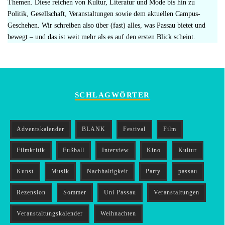
Themen. Diese reichen von Kultur, Literatur und Mode bis hin zu
Politik, Gesellschaft, Veranstaltungen sowie dem aktuellen Campus-
Geschehen. Wir schreiben also über (fast) alles, was Passau bietet und
bewegt – und das ist weit mehr als es auf den ersten Blick scheint.
SCHLAGWÖRTER
Adventskalender
BLANK
Festival
Film
Filmkritik
Fußball
Interview
Kino
Kultur
Kunst
Musik
Nachhaltigkeit
Party
passau
Rezension
Sommer
Uni Passau
Veranstaltungen
Veranstaltungskalender
Weihnachten