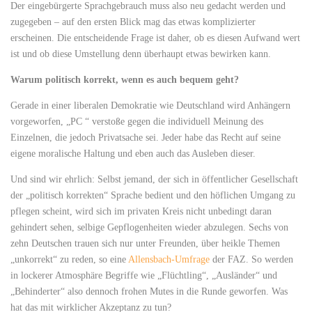
Der eingebürgerte Sprachgebrauch muss also neu gedacht werden und
zugegeben – auf den ersten Blick mag das etwas komplizierter
erscheinen. Die entscheidende Frage ist daher, ob es diesen Aufwand wert
ist und ob diese Umstellung denn überhaupt etwas bewirken kann.
Warum politisch korrekt, wenn es auch bequem geht?
Gerade in einer liberalen Demokratie wie Deutschland wird Anhängern
vorgeworfen, „PC “ verstoße gegen die individuell Meinung des
Einzelnen, die jedoch Privatsache sei. Jeder habe das Recht auf seine
eigene moralische Haltung und eben auch das Ausleben dieser.
Und sind wir ehrlich: Selbst jemand, der sich in öffentlicher Gesellschaft
der „politisch korrekten“ Sprache bedient und den höflichen Umgang zu
pflegen scheint, wird sich im privaten Kreis nicht unbedingt daran
gehindert sehen, selbige Gepflogenheiten wieder abzulegen. Sechs von
zehn Deutschen trauen sich nur unter Freunden, über heikle Themen
„unkorrekt“ zu reden, so eine
Allensbach-Umfrage
der FAZ. So werden
in lockerer Atmosphäre Begriffe wie „Flüchtling“, „Ausländer“ und
„Behinderter“ also dennoch frohen Mutes in die Runde geworfen. Was
hat das mit wirklicher Akzeptanz zu tun?