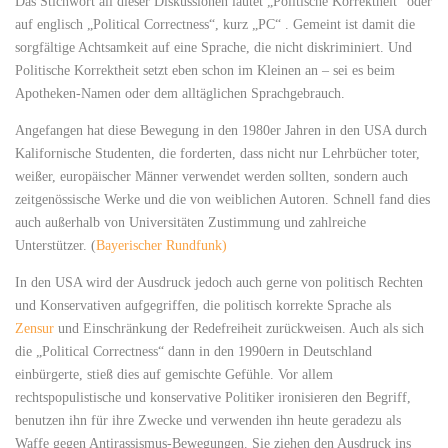
Das Stichwort all dieser Diskussionen lautet „Politische Korrektheit“ oder
auf englisch „Political Correctness“, kurz „PC“ . Gemeint ist damit die
sorgfältige Achtsamkeit auf eine Sprache, die nicht diskriminiert. Und
Politische Korrektheit setzt eben schon im Kleinen an – sei es beim
Apotheken-Namen oder dem alltäglichen Sprachgebrauch.
Angefangen hat diese Bewegung in den 1980er Jahren in den USA durch
Kalifornische Studenten, die forderten, dass nicht nur Lehrbücher toter,
weißer, europäischer Männer verwendet werden sollten, sondern auch
zeitgenössische Werke und die von weiblichen Autoren. Schnell fand dies
auch außerhalb von Universitäten Zustimmung und zahlreiche
Unterstützer. (
Bayerischer Rundfunk)
In den USA wird der Ausdruck jedoch auch gerne von politisch Rechten
und Konservativen aufgegriffen, die politisch korrekte Sprache als
Zensur
und Einschränkung der Redefreiheit zurückweisen. Auch als sich
die „Political Correctness“ dann in den 1990ern in Deutschland
einbürgerte, stieß dies auf gemischte Gefühle. Vor allem
rechtspopulistische und konservative Politiker ironisieren den Begriff,
benutzen ihn für ihre Zwecke und verwenden ihn heute geradezu als
Waffe gegen Antirassismus-Bewegungen. Sie ziehen den Ausdruck ins