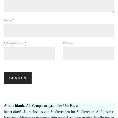
Name
*
E-Mail-Adresse
*
Website
About blank.
Als Campusmagazin der Uni Passau
bietet
blank
. Journalismus von Studierenden für Studierende. Auf unserer
Website publizieren wir regelmäßig Artikel zu einer großen Bandbreite an