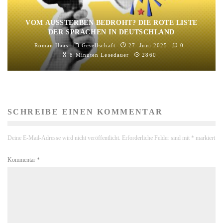
VOM AUSSTERBEN BEDROHT? DIE ROTE LISTE
DER SPRACHEN IN DEUTSCHLAND
Roman Haas
Gesellschaft
27. Juni 2025
0
8 Minuten Lesedauer
2860
SCHREIBE EINEN KOMMENTAR
Deine E-Mail-Adresse wird nicht veröffentlicht.
Erforderliche Felder sind mit
*
markiert
Kommentar
*