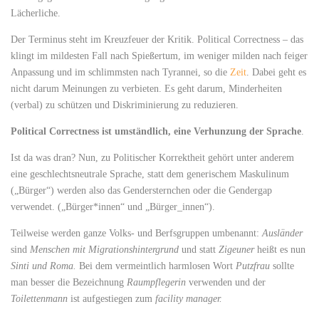
Lächerliche.
Der Terminus steht im Kreuzfeuer der Kritik. Political Correctness – das
klingt im mildesten Fall nach Spießertum, im weniger milden nach feiger
Anpassung und im schlimmsten nach Tyrannei, so die
Zeit
. Dabei geht es
nicht darum Meinungen zu verbieten. Es geht darum, Minderheiten
(verbal) zu schützen und Diskriminierung zu reduzieren.
Political Correctness ist umständlich, eine Verhunzung der Sprache
.
Ist da was dran? Nun, zu Politischer Korrektheit gehört unter anderem
eine geschlechtsneutrale Sprache, statt dem generischem Maskulinum
(„Bürger“) werden also das Gendersternchen oder die Gendergap
verwendet. („Bürger*innen“ und „Bürger_innen“).
Teilweise werden ganze Volks- und Berfsgruppen umbenannt:
Ausländer
sind
Menschen mit Migrationshintergrund
und statt
Zigeuner
heißt es nun
Sinti und Roma.
Bei dem vermeintlich harmlosen Wort
Putzfrau
sollte
man besser die Bezeichnung
Raumpflegerin
verwenden und der
Toilettenmann
ist aufgestiegen zum
facility manager.