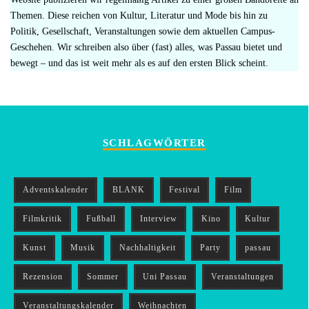
Themen. Diese reichen von Kultur, Literatur und Mode bis hin zu
Politik, Gesellschaft, Veranstaltungen sowie dem aktuellen Campus-
Geschehen. Wir schreiben also über (fast) alles, was Passau bietet und
bewegt – und das ist weit mehr als es auf den ersten Blick scheint.
SCHLAGWÖRTER
Adventskalender
BLANK
Festival
Film
Filmkritik
Fußball
Interview
Kino
Kultur
Kunst
Musik
Nachhaltigkeit
Party
passau
Rezension
Sommer
Uni Passau
Veranstaltungen
Veranstaltungskalender
Weihnachten