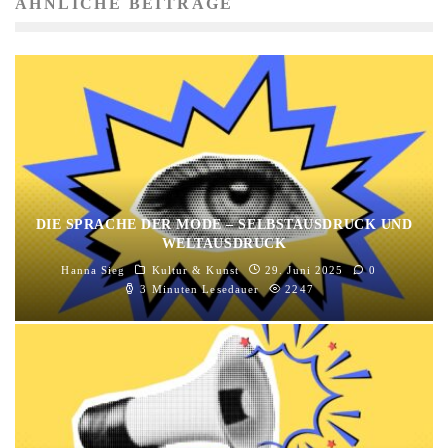
ÄHNLICHE BEITRÄGE
DIE SPRACHE DER MODE – SELBSTAUSDRUCK UND
WELTAUSDRUCK
Hanna Sieg
Kultur & Kunst
29. Juni 2025
0
3 Minuten Lesedauer
2247