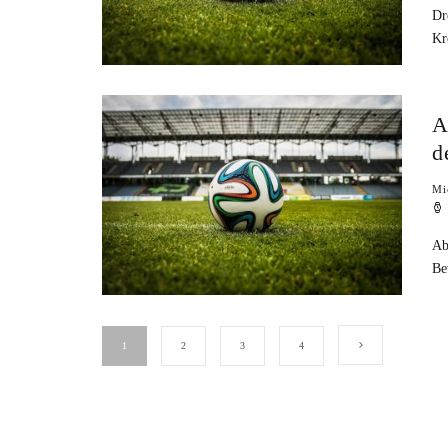
Dr
Kr
A
d
Mi
Ab
Be
1
2
3
4