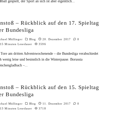
ßball gespielt, der Sport an sich ist aber eigentlich
...
nstoß – Rückblick auf den 17. Spieltag
er Bundesliga
chael Müllinger
Blog
20. Dezember 2017
0
15 Minuten Lesedauer
3596
 Tore am dritten Adventswochenende – die Bundesliga verabschiedet
ch wenig leise und besinnlich in die Winterpause. Borussia
nchengladbach –
...
nstoß – Rückblick auf den 15. Spieltag
er Bundesliga
chael Müllinger
Blog
11. Dezember 2017
0
13 Minuten Lesedauer
3718