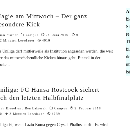
A
agie am Mittwoch – Der ganz
bi
esondere Kick
St
re
lian Fischer
Campus
28. Juni 2019
0
2 Minuten Lesedauer
4016
Th
bi
e Uniliga darf mittlerweile als Institution angesehen werden, die weit
de
er das mittwochabendliche Kicken hinaus geht. Einmal in der
üb
che
...
is
niliga: FC Hansa Rostcock sichert
ich den letzten Halbfinalplatz
nah Bleuel
und
Ben Balzereit
Campus
2. Februar 2018
0
3 Minuten Lesedauer
4739
iliga ist, wenn Lazio Koma gegen Crystal Phallus antritt. Es wird