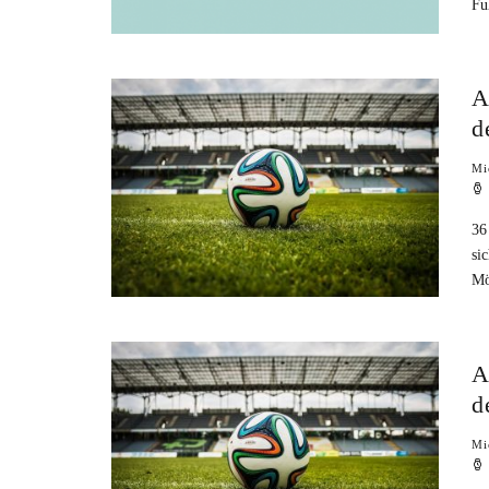
Fu
A
d
Mi
36
si
Mö
A
d
Mi