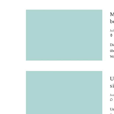
M
b
Ju
Di
üb
Wo
U
s
Jo
Un