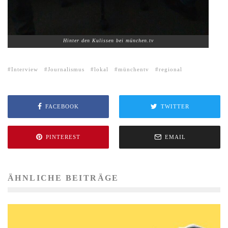
Hinter den Kulissen bei münchen.tv
Interview
Journalismus
lokal
münchentv
regional
FACEBOOK
TWITTER
PINTEREST
EMAIL
ÄHNLICHE BEITRÄGE