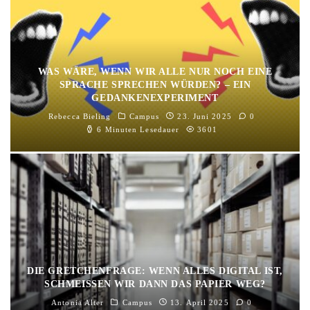
WAS WÄRE, WENN WIR ALLE NUR NOCH EINE
SPRACHE SPRECHEN WÜRDEN? – EIN
GEDANKENEXPERIMENT
Rebecca Bieling
Campus
23. Juni 2025
0
6 Minuten Lesedauer
3601
DIE GRETCHENFRAGE: WENN ALLES DIGITAL IST,
SCHMEISSEN WIR DANN DAS PAPIER WEG?
Antonia Alter
Campus
13. April 2025
0