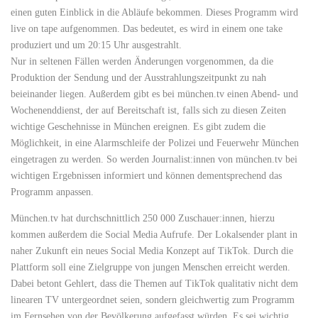
einen guten Einblick in die Abläufe bekommen. Dieses Programm wird
live on tape aufgenommen. Das bedeutet, es wird in einem one take
produziert und um 20:15 Uhr ausgestrahlt.
Nur in seltenen Fällen werden Änderungen vorgenommen, da die
Produktion der Sendung und der Ausstrahlungszeitpunkt zu nah
beieinander liegen. Außerdem gibt es bei münchen.tv einen Abend- und
Wochenenddienst, der auf Bereitschaft ist, falls sich zu diesen Zeiten
wichtige Geschehnisse in München ereignen. Es gibt zudem die
Möglichkeit, in eine Alarmschleife der Polizei und Feuerwehr München
eingetragen zu werden. So werden Journalist:innen von münchen.tv bei
wichtigen Ergebnissen informiert und können dementsprechend das
Programm anpassen.
München.tv hat durchschnittlich 250 000 Zuschauer:innen, hierzu
kommen außerdem die Social Media Aufrufe. Der Lokalsender plant in
naher Zukunft ein neues Social Media Konzept auf TikTok. Durch die
Plattform soll eine Zielgruppe von jungen Menschen erreicht werden.
Dabei betont Gehlert, dass die Themen auf TikTok qualitativ nicht dem
linearen TV untergeordnet seien, sondern gleichwertig zum Programm
im Fernsehen von der Bevölkerung aufgefasst würden. Es sei wichtig