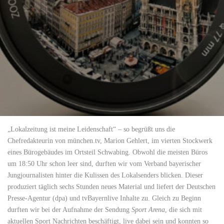
„Lokalzeitung ist meine Leidenschaft“ – so begrüßt uns die
Chefredakteurin von münchen.tv, Marion Gehlert, im vierten Stockwerk
eines Bürogebäudes im Ortsteil Schwabing. Obwohl die meisten Büros
um 18:50 Uhr schon leer sind, durften wir vom Verband bayerischer
Jungjournalisten hinter die Kulissen des Lokalsenders blicken. Dieser
produziert täglich sechs Stunden neues Material und liefert der Deutschen
Presse-Agentur (dpa) und tvBayernlive Inhalte zu. Gleich zu Beginn
durften wir bei der Aufnahme der Sendung
Sport Arena
, die sich mit
aktuellen Sport Nachrichten beschäftigt, live dabei sein und konnten so