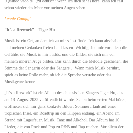
„Quando vedo te“ (zu deutsch: Wenn ich dich sehe) höre, kann ich fast
schon wieder das Meer vor meinen Augen sehen.
Leonie Gaugigl
“It’s a firework” – Tiger Hu
Musik ist ein Ort, an dem ich zu mir selbst finde. Ich kann abschalten
und meinen Gedanken freien Lauf lassen. Wichtig sind mir vor allem die
Gefühle, die Musik in mir auslöst und die Bilder, die sich mir vor
meinem inneren Auge bilden. Das kann durch die Melodie geschehen, die
Stimme der Sängerin oder des Sängers… Wenn mich Musik berührt,
spielt es keine Rolle mehr, ob ich die Sprache verstehe oder das
Musikgenre kenne.
„It’s a firework“ ist ein Album des chinesischen Sängers Tiger Hu, das
am 18. August 2023 veröffentlicht wurde. Schon beim ersten Mal hören,
eröffneten sich mir ganz konkrete Bilder: Sommerurlaub auf einer
tropischen Insel, ein Roadtrip an den Klippen entlang, ein Abend am
Strand mit Lagerfeuer, Musik, Tanz und Alkohol. Das Album hat 10
Lieder, die von Rock und Pop zu R&B und Rap reichen. Vor allem der