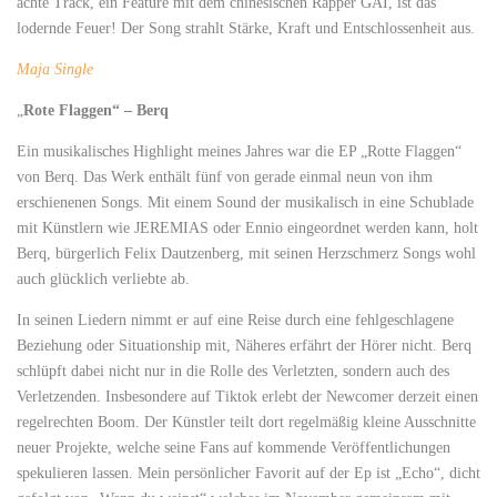
achte Track, ein Feature mit dem chinesischen Rapper GAI, ist das
lodernde Feuer! Der Song strahlt Stärke, Kraft und Entschlossenheit aus.
Maja Single
„
Rote Flaggen“ – Berq
Ein musikalisches Highlight meines Jahres war die EP „Rotte Flaggen“
von Berq. Das Werk enthält fünf von gerade einmal neun von ihm
erschienenen Songs. Mit einem Sound der musikalisch in eine Schublade
mit Künstlern wie JEREMIAS oder Ennio eingeordnet werden kann, holt
Berq, bürgerlich Felix Dautzenberg, mit seinen Herzschmerz Songs wohl
auch glücklich verliebte ab.
In seinen Liedern nimmt er auf eine Reise durch eine fehlgeschlagene
Beziehung oder Situationship mit, Näheres erfährt der Hörer nicht. Berq
schlüpft dabei nicht nur in die Rolle des Verletzten, sondern auch des
Verletzenden. Insbesondere auf Tiktok erlebt der Newcomer derzeit einen
regelrechten Boom. Der Künstler teilt dort regelmäßig kleine Ausschnitte
neuer Projekte, welche seine Fans auf kommende Veröffentlichungen
spekulieren lassen. Mein persönlicher Favorit auf der Ep ist „Echo“, dicht