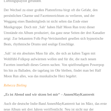
Lieblingsplaylist gefunden.
Der Wechsel zu einer großen Plattenfirma birgt oft die Gefahr, den
persönlichen Charme und Facettenreichtum zu verlieren, und der
Weggang eines Bandmitglieds ist nicht selten das Ende einer
Musikgruppe. Doch mit ‚Salt‘ haben Half Moon Run trotz dieser
Umstände ein Album produziert, das ganz neue Seiten der drei Kanadier
zeigt: Zur bekannten Folk-Pop-Verträumtheit gesellen sich hypnotische
Beats, rhythmische Drums und soulige Einschläge.
‚Salt‘ ist ein absolutes Muss für alle, die sich an kalten Tagen mit
Wohlfühl-Folkpop aufwärmen wollen und für die, die nach neuen
Facetten innerhalb dieses Genres suchen. Von spielfreudigem Powerpop
bis hin zu Balladen, die tagelang im Ohr bleiben, findet man bei Half
Moon Run alles, was das musikalische Herz begehrt.
Rebecca Bieling
„Es ist Abend und wir sitzen bei mir“ – AnnenMayKantereit
Auch die deutsche Indie-Band AnnenMayKantereit hat im März, das erste
neue Album seit drei Jahren veröffentlicht. Neu ist nicht nur der