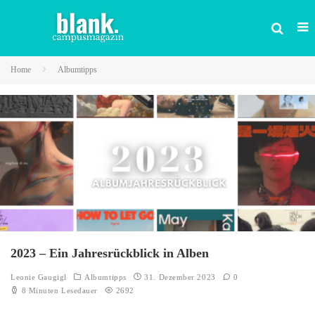
Home
Albumtipps
2023 – Ein Jahresrückblick in Alben
Leonie Gaugigl
Albumtipps
31. Dezember 2023
0
8 Minuten Lesedauer
2692