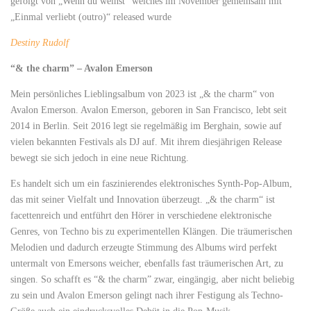
gefolgt von „Wenn du weinst“ welches im November gemeinsam mit
„Einmal verliebt (outro)“ released wurde
Destiny Rudolf
“& the charm” – Avalon Emerson
Mein persönliches Lieblingsalbum von 2023 ist „& the charm“ von
Avalon Emerson. Avalon Emerson, geboren in San Francisco, lebt seit
2014 in Berlin. Seit 2016 legt sie regelmäßig im Berghain, sowie auf
vielen bekannten Festivals als DJ auf. Mit ihrem diesjährigen Release
bewegt sie sich jedoch in eine neue Richtung.
Es handelt sich um ein faszinierendes elektronisches Synth-Pop-Album,
das mit seiner Vielfalt und Innovation überzeugt. „& the charm“ ist
facettenreich und entführt den Hörer in verschiedene elektronische
Genres, von Techno bis zu experimentellen Klängen. Die träumerischen
Melodien und dadurch erzeugte Stimmung des Albums wird perfekt
untermalt von Emersons weicher, ebenfalls fast träumerischen Art, zu
singen. So schafft es “& the charm” zwar, eingängig, aber nicht beliebig
zu sein und Avalon Emerson gelingt nach ihrer Festigung als Techno-