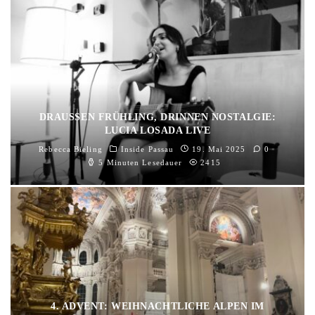
DRAUSSEN FRÜHLING, DRINNEN NOSTALGIE: L
UCIA LOSADA LIVE
Rebecca Bieling
Inside Passau
19. Mai 2025
0
5 Minuten Lesedauer
2415
4. ADVENT: WEIHNACHTLICHE ALPEN IM