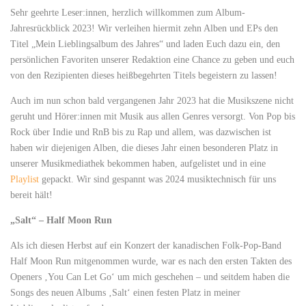
Sehr geehrte Leser:innen, herzlich willkommen zum Album-
Jahresrückblick 2023! Wir verleihen hiermit zehn Alben und EPs den
Titel „Mein Lieblingsalbum des Jahres“ und laden Euch dazu ein, den
persönlichen Favoriten unserer Redaktion eine Chance zu geben und euch
von den Rezipienten dieses heißbegehrten Titels begeistern zu lassen!
Auch im nun schon bald vergangenen Jahr 2023 hat die Musikszene nicht
geruht und Hörer:innen mit Musik aus allen Genres versorgt. Von Pop bis
Rock über Indie und RnB bis zu Rap und allem, was dazwischen ist
haben wir diejenigen Alben, die dieses Jahr einen besonderen Platz in
unserer Musikmediathek bekommen haben, aufgelistet und in eine
Playlist
gepackt. Wir sind gespannt was 2024 musiktechnisch für uns
bereit hält!
„Salt“ – Half Moon Run
Als ich diesen Herbst auf ein Konzert der kanadischen Folk-Pop-Band
Half Moon Run mitgenommen wurde, war es nach den ersten Takten des
Openers ‚You Can Let Go‘ um mich geschehen – und seitdem haben die
Songs des neuen Albums ‚Salt‘ einen festen Platz in meiner