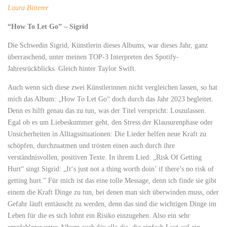
Laura Bitterer
“How To Let Go” – Sigrid
Die Schwedin Sigrid, Künstlerin dieses Albums, war dieses Jahr, ganz
überraschend, unter meinen TOP-3 Interpreten des Spotify-
Jahresrückblicks. Gleich hinter Taylor Swift.
Auch wenn sich diese zwei Künstlerinnen nicht vergleichen lassen, so hat
mich das Album: „How To Let Go“ doch durch das Jahr 2023 begleitet.
Denn es hilft genau das zu tun, was der Titel verspricht: Loszulassen.
Egal ob es um Liebeskummer geht, den Stress der Klausurenphase oder
Unsicherheiten in Alltagssituationen: Die Lieder helfen neue Kraft zu
schöpfen, durchzuatmen und trösten einen auch durch ihre
verständnisvollen, positiven Texte. In ihrem Lied: „Risk Of Getting
Hurt“ singt Sigrid: „It‘s just not a thing worth doin’ if there’s no risk of
getting hurt.” Für mich ist das eine tolle Message, denn ich finde sie gibt
einem die Kraft Dinge zu tun, bei denen man sich überwinden muss, oder
Gefahr läuft enttäuscht zu werden, denn das sind die wichtigen Dinge im
Leben für die es sich lohnt ein Risiko einzugehen. Also ein sehr