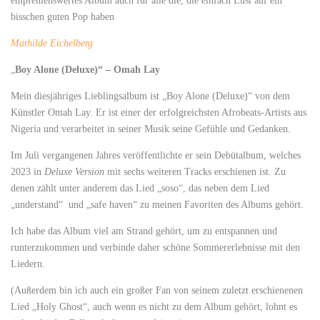
empfehlenswertes Album auch für alle die, die einfach Lust auf ein
bisschen guten Pop haben
Mathilde Eichelberg
„
Boy Alone (Deluxe)“ – Omah Lay
Mein diesjähriges Lieblingsalbum ist „Boy Alone (Deluxe)“ von dem
Künstler Omah Lay. Er ist einer der erfolgreichsten Afrobeats-Artists aus
Nigeria und verarbeitet in seiner Musik seine Gefühle und Gedanken.
Im Juli vergangenen Jahres veröffentlichte er sein Debütalbum, welches
2023 in
Deluxe Version
mit sechs weiteren Tracks erschienen ist. Zu
denen zählt unter anderem das Lied „soso“, das neben dem Lied
„understand“ und „safe haven“ zu meinen Favoriten des Albums gehört.
Ich habe das Album viel am Strand gehört, um zu entspannen und
runterzukommen und verbinde daher schöne Sommererlebnisse mit den
Liedern.
(Außerdem bin ich auch ein großer Fan von seinem zuletzt erschienenen
Lied „Holy Ghost“, auch wenn es nicht zu dem Album gehört, lohnt es