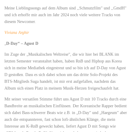
Meine Lieblingssongs auf dem Album sind ,,Schmutzfilm“ und ,,GmdH“
und ich erhoffe mir auch im Jahr 2024 noch viele weitere Tracks von
diesem Newcomer.
Viviana Arghir
„
D-Day“ – Agust D
Im Zuge der „Musikalischen Weltreise“, die wir hier bei BLANK im
letzten Semester veranstaltet haben, haben RnB und Hiphop aus Korea
sich in meine Mediathek eingestreut und so bin ich auf D-Day von Agust
D gestoßen. Dass es sich dabei schon um das dritte Solo-Projekt des
BTS-Mitglieds Suga handelt, ist mir erst aufgefallen, nachdem das
Album sich einen Platz in meinem Musik-Herzen freigeschaufelt hat.
Mit seiner versatilen Stimme führt uns Agust D mit 10 Tracks durch eine
Bandbreite an musikalischen Einflüssen. Der Koreanische Rapper bedient
sich dabei Bass-schwerer Beats wie z.B. in „D-Day“ und „Haegeum“ aber
auch die entspannteren, fast schon lofi-ähnlichen Klänge, die mein
Interesse am K-RnB geweckt haben, liefert Agust D mit Songs wie