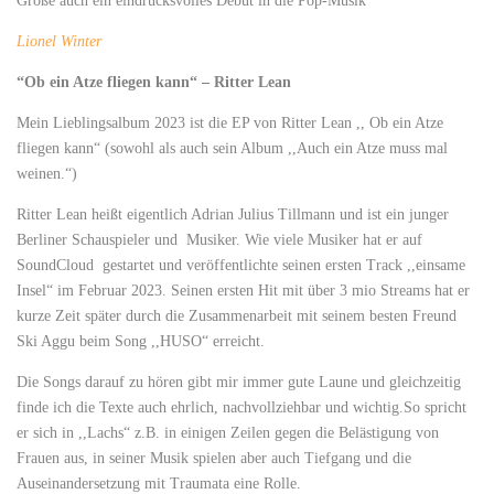
Größe auch ein eindrucksvolles Debüt in die Pop-Musik
Lionel Winter
“Ob ein Atze fliegen kann“ – Ritter Lean
Mein Lieblingsalbum 2023 ist die EP von Ritter Lean ,, Ob ein Atze
fliegen kann“ (sowohl als auch sein Album ,,Auch ein Atze muss mal
weinen.“)
Ritter Lean heißt eigentlich Adrian Julius Tillmann und ist ein junger
Berliner Schauspieler und Musiker. Wie viele Musiker hat er auf
SoundCloud gestartet und veröffentlichte seinen ersten Track ,,einsame
Insel“ im Februar 2023. Seinen ersten Hit mit über 3 mio Streams hat er
kurze Zeit später durch die Zusammenarbeit mit seinem besten Freund
Ski Aggu beim Song ,,HUSO“ erreicht.
Die Songs darauf zu hören gibt mir immer gute Laune und gleichzeitig
finde ich die Texte auch ehrlich, nachvollziehbar und wichtig.So spricht
er sich in ,,Lachs“ z.B. in einigen Zeilen gegen die Belästigung von
Frauen aus, in seiner Musik spielen aber auch Tiefgang und die
Auseinandersetzung mit Traumata eine Rolle.