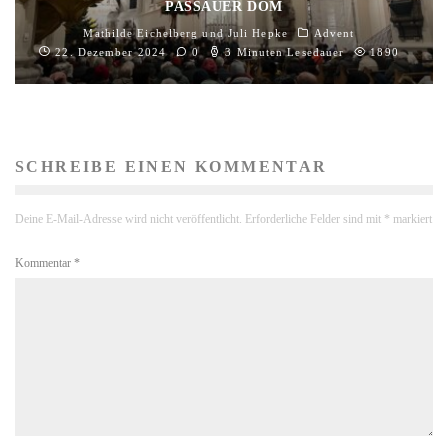
PASSAUER DOM
Mathilde Eichelberg
und
Juli Hepke
Advent
22. Dezember 2024
0
3 Minuten Lesedauer
1890
SCHREIBE EINEN KOMMENTAR
Deine E-Mail-Adresse wird nicht veröffentlicht.
Erforderliche Felder sind mit
*
markiert
Kommentar
*