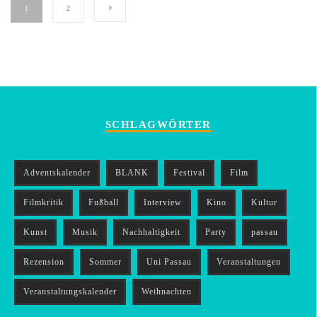
1
2
SCHLAGWÖRTER
Adventskalender
BLANK
Festival
Film
Filmkritik
Fußball
Interview
Kino
Kultur
Kunst
Musik
Nachhaltigkeit
Party
passau
Rezension
Sommer
Uni Passau
Veranstaltungen
Veranstaltungskalender
Weihnachten