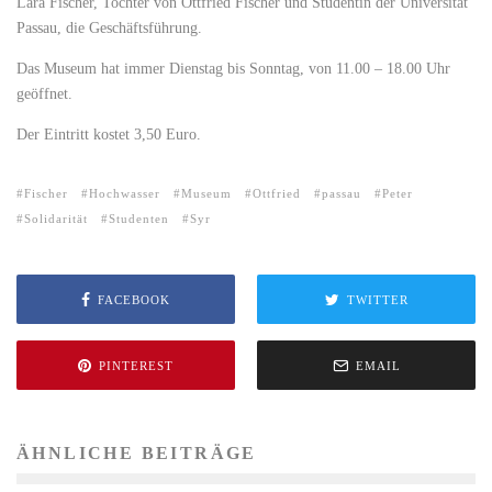
Lara Fischer, Tochter von Ottfried Fischer und Studentin der Universität
Passau, die Geschäftsführung.
Das Museum hat immer Dienstag bis Sonntag, von 11.00 – 18.00 Uhr
geöffnet.
Der Eintritt kostet 3,50 Euro.
Fischer
Hochwasser
Museum
Ottfried
passau
Peter
Solidarität
Studenten
Syr
FACEBOOK
TWITTER
PINTEREST
EMAIL
ÄHNLICHE BEITRÄGE