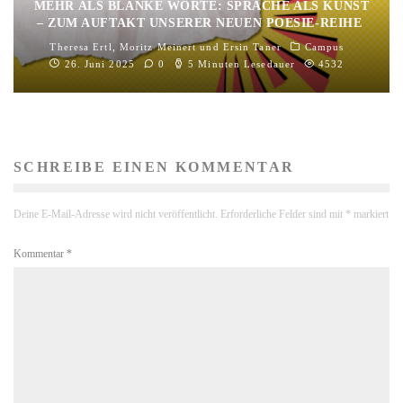
MEHR ALS BLANKE WORTE: SPRACHE ALS KUNST
– ZUM AUFTAKT UNSERER NEUEN POESIE-REIHE
Theresa Ertl
,
Moritz Meinert
und
Ersin Taner
Campus
26. Juni 2025
0
5 Minuten Lesedauer
4532
SCHREIBE EINEN KOMMENTAR
Deine E-Mail-Adresse wird nicht veröffentlicht.
Erforderliche Felder sind mit
*
markiert
Kommentar
*