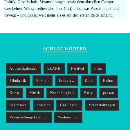
Politik, Gesellschaft, Veranstaltungen sowie dem aktuellen Campus-
Geschehen. Wir schreiben also über (fast) alles, was Passau bietet und
bewegt – und das ist weit mehr als es auf den ersten Blick scheint.
SCHLAGWÖRTER
Adventskalender
BLANK
Festival
Film
Filmkritik
Fußball
Interview
Kino
Kultur
Kunst
Musik
Nachhaltigkeit
Party
passau
Rezension
Sommer
Uni Passau
Veranstaltungen
Veranstaltungskalender
Weihnachten