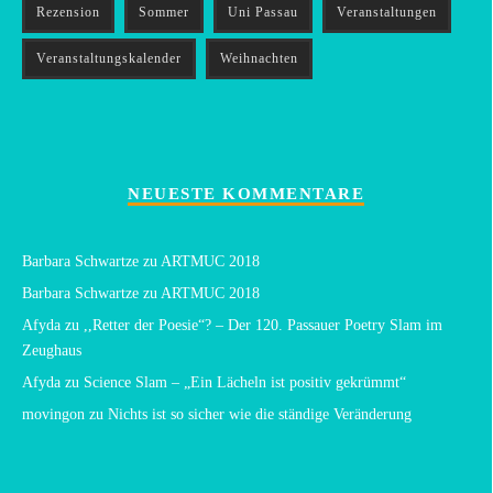
Rezension
Sommer
Uni Passau
Veranstaltungen
Veranstaltungskalender
Weihnachten
NEUESTE KOMMENTARE
Barbara Schwartze
zu
ARTMUC 2018
Barbara Schwartze
zu
ARTMUC 2018
Afyda
zu
,,Retter der Poesie“? – Der 120. Passauer Poetry Slam im
Zeughaus
Afyda
zu
Science Slam – „Ein Lächeln ist positiv gekrümmt“
movingon
zu
Nichts ist so sicher wie die ständige Veränderung