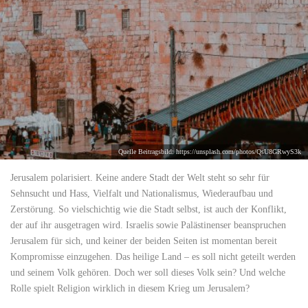
Quelle Beitragsbild: https://unsplash.com/photos/QsU8GRwyS3k
Jerusalem polarisiert. Keine andere Stadt der Welt steht so sehr für
Sehnsucht und Hass, Vielfalt und Nationalismus, Wiederaufbau und
Zerstörung. So vielschichtig wie die Stadt selbst, ist auch der Konflikt,
der auf ihr ausgetragen wird. Israelis sowie Palästinenser beanspruchen
Jerusalem für sich, und keiner der beiden Seiten ist momentan bereit
Kompromisse einzugehen. Das heilige Land – es soll nicht geteilt werden
und seinem Volk gehören. Doch wer soll dieses Volk sein? Und welche
Rolle spielt Religion wirklich in diesem Krieg um Jerusalem?