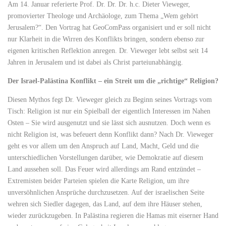
Am 14. Januar referierte Prof. Dr. Dr. Dr. h.c. Dieter Vieweger,
promovierter Theologe und Archäologe, zum Thema „Wem gehört
Jerusalem?“. Den Vortrag hat GeoComPass organisiert und er soll nicht
nur Klarheit in die Wirren des Konflikts bringen, sondern ebenso zur
eigenen kritischen Reflektion anregen. Dr. Vieweger lebt selbst seit 14
Jahren in Jerusalem und ist dabei als Christ parteiunabhängig.
Der Israel-Palästina Konflikt – ein Streit um die „richtige“ Religion?
Diesen Mythos fegt Dr. Vieweger gleich zu Beginn seines Vortrags vom
Tisch: Religion ist nur ein Spielball der eigentlich Interessen im Nahen
Osten – Sie wird ausgenutzt und sie lässt sich ausnutzen. Doch wenn es
nicht Religion ist, was befeuert denn Konflikt dann? Nach Dr. Vieweger
geht es vor allem um den Anspruch auf Land, Macht, Geld und die
unterschiedlichen Vorstellungen darüber, wie Demokratie auf diesem
Land aussehen soll. Das Feuer wird allerdings am Rand entzündet –
Extremisten beider Parteien spielen die Karte Religion, um ihre
unversöhnlichen Ansprüche durchzusetzen. Auf der israelischen Seite
wehren sich Siedler dagegen, das Land, auf dem ihre Häuser stehen,
wieder zurückzugeben. In Palästina regieren die Hamas mit eiserner Hand