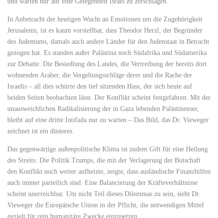
und warten nur auf eine Gelegenheit Israel zu zerschlagen.
In Anbetracht der heutigen Wucht an Emotionen um die Zugehörigkeit
Jerusalems, ist es kaum vorstellbar, dass Theodor Herzl, der Begründer
des Judentums, damals auch andere Länder für den Judenstaat in Betracht
gezogen hat. Es standen außer Palästina noch Südafrika und Südamerika
zur Debatte. Die Besiedlung des Landes, die Vertreibung der bereits dort
wohnenden Araber, die Vergeltungsschläge derer und die Rache der
Israelis – all dies schürte den tief sitzenden Hass, der sich heute auf
beiden Seiten beobachten lässt. Der Konflikt scheint festgefahren. Mit der
unausweichlichen Radikalisierung der in Gaza lebenden Palästinenser,
bleibt auf eine dritte Intifada nur zu warten – Das Bild, das Dr. Vieweger
zeichnet ist ein düsteres.
Das gegenwärtige außenpolitische Klima ist zudem Gift für eine Heilung
des Streits: Die Politik Trumps, die mit der Verlagerung der Botschaft
den Konflikt noch weiter aufheizte, zeigte, dass ausländische Finanzhilfen
auch immer parteilich sind. Eine Balancierung der Kräfteverhältnisse
scheint unerreichbar. Um nicht Teil dieses Dilemmas zu sein, sieht Dr.
Vieweger die Europäische Union in der Pflicht, die notwendigen Mittel
gezielt für rein humanitäre Zwecke einzusetzen.