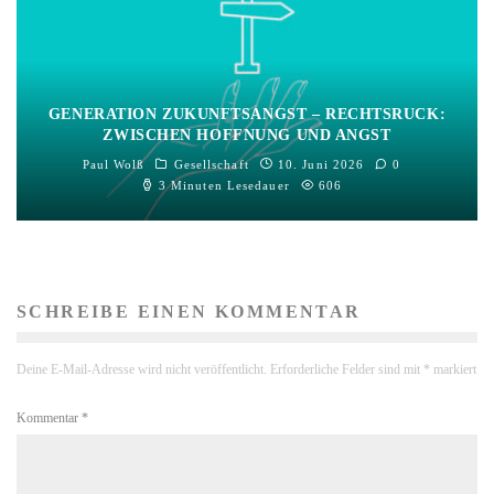
GENERATION ZUKUNFTSANGST – RECHTSRUCK:
ZWISCHEN HOFFNUNG UND ANGST
Paul Wolß
Gesellschaft
10. Juni 2026
0
3 Minuten Lesedauer
606
SCHREIBE EINEN KOMMENTAR
Deine E-Mail-Adresse wird nicht veröffentlicht.
Erforderliche Felder sind mit
*
markiert
Kommentar
*