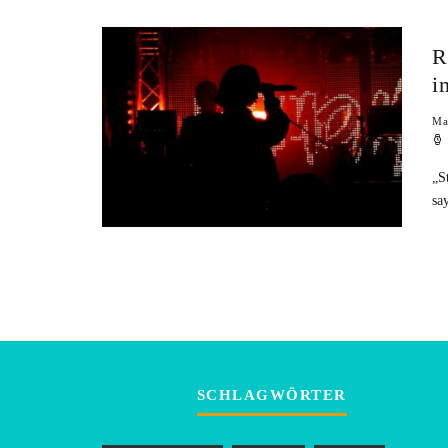
R
i
Ma
„S
sa
SCHLAGWÖRTER