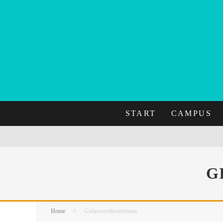
START
CAMPUS
G
Home
Girlacrossthestreettour