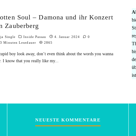
A
otten Soul – Damona und ihr Konzert
bi
m Zauberberg
St
re
ja Single
Inside Passau
4. Januar 2024
0
3 Minuten Lesedauer
2865
Th
bi
tupid boy look away, don’t even think about the words you wanna
de
y. I know that you really like my
...
üb
is
NEUESTE KOMMENTARE