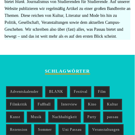
bietet
blank
. Journalismus von Studierenden für Studierende. Auf unserer
Website publizieren wir regelmäßig Artikel zu einer großen Bandbreite an
Themen. Diese reichen von Kultur, Literatur und Mode bis hin zu
Politik, Gesellschaft, Veranstaltungen sowie dem aktuellen Campus-
Geschehen. Wir schreiben also über (fast) alles, was Passau bietet und
bewegt – und das ist weit mehr als es auf den ersten Blick scheint.
SCHLAGWÖRTER
Adventskalender
BLANK
Festival
Film
Filmkritik
Fußball
Interview
Kino
Kultur
Kunst
Musik
Nachhaltigkeit
Party
passau
Rezension
Sommer
Uni Passau
Veranstaltungen