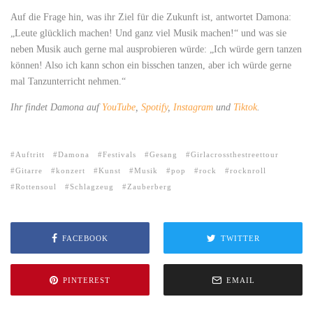
Auf die Frage hin, was ihr Ziel für die Zukunft ist, antwortet Damona:
„Leute glücklich machen! Und ganz viel Musik machen!“ und was sie
neben Musik auch gerne mal ausprobieren würde: „Ich würde gern tanzen
können! Also ich kann schon ein bisschen tanzen, aber ich würde gerne
mal Tanzunterricht nehmen.“
Ihr findet Damona auf
YouTube
,
Spotify
,
Instagram
und
Tiktok
.
Auftritt
Damona
Festivals
Gesang
Girlacrossthestreettour
Gitarre
konzert
Kunst
Musik
pop
rock
rocknroll
Rottensoul
Schlagzeug
Zauberberg
FACEBOOK
TWITTER
PINTEREST
EMAIL