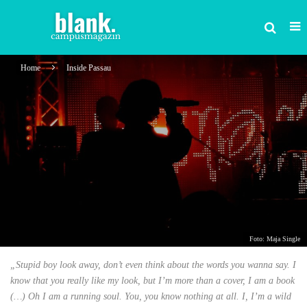
Home
Inside Passau
Foto: Maja Single
„Stupid boy look away, don’t even think about the words you wanna say. I
know that you really like my look, but I’m more than a cover, I am a book
(…) Oh I am a running soul. You, you know nothing at all. I, I’m a wild