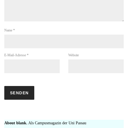
Name
*
E-Mail-Adresse
*
Website
About blank.
Als Campusmagazin der Uni Passau