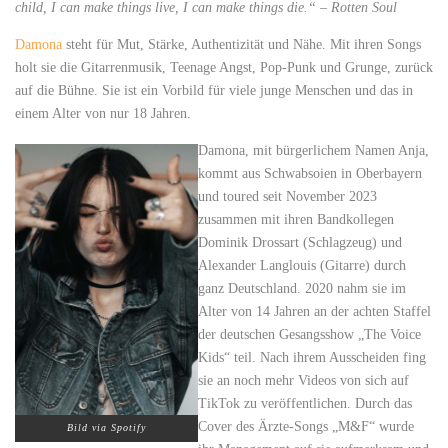
child, I can make things live, I can make things die.“ – Rotten Soul
Damona
steht für Mut, Stärke, Authentizität und Nähe. Mit ihren Songs
holt sie die Gitarrenmusik, Teenage Angst, Pop-Punk und Grunge, zurück
auf die Bühne. Sie ist ein Vorbild für viele junge Menschen und das in
einem Alter von nur 18 Jahren.
Damona, mit bürgerlichem Namen Anja,
kommt aus Schwabsoien in Oberbayern
und toured seit November 2023
zusammen mit ihren Bandkollegen
Dominik Drossart (Schlagzeug) und
Alexander Langlouis (Gitarre) durch
ganz Deutschland. 2020 nahm sie im
Alter von 14 Jahren an der achten Staffel
der deutschen Gesangsshow „The Voice
Kids“ teil. Nach ihrem Ausscheiden fing
sie an noch mehr Videos von sich auf
TikTok zu veröffentlichen. Durch das
Cover des Ärzte-Songs „M&F“ wurde
Bild via Spotify