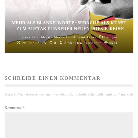
MEHR ALS BLANKE WORTE: SPRACHE ALS KUNST
– ZUM AUFTAKT UNSERER NEUEN POESIE-REIHE
Theresa Ertl
,
Moritz Meinert
und
Ersin Taner
Campus
26. Juni 2025
0
5 Minuten Lesedauer
4514
SCHREIBE EINEN KOMMENTAR
Deine E-Mail-Adresse wird nicht veröffentlicht.
Erforderliche Felder sind mit
*
markiert
Kommentar
*