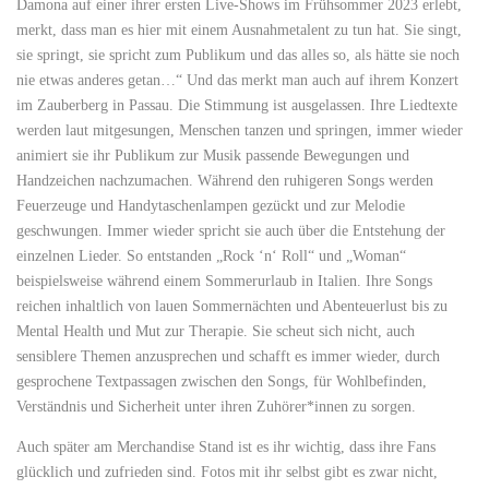
Damona auf einer ihrer ersten Live-Shows im Frühsommer 2023 erlebt,
merkt, dass man es hier mit einem Ausnahmetalent zu tun hat. Sie singt,
sie springt, sie spricht zum Publikum und das alles so, als hätte sie noch
nie etwas anderes getan…“ Und das merkt man auch auf ihrem Konzert
im Zauberberg in Passau. Die Stimmung ist ausgelassen. Ihre Liedtexte
werden laut mitgesungen, Menschen tanzen und springen, immer wieder
animiert sie ihr Publikum zur Musik passende Bewegungen und
Handzeichen nachzumachen. Während den ruhigeren Songs werden
Feuerzeuge und Handytaschenlampen gezückt und zur Melodie
geschwungen. Immer wieder spricht sie auch über die Entstehung der
einzelnen Lieder. So entstanden „Rock ‘n‘ Roll“ und „Woman“
beispielsweise während einem Sommerurlaub in Italien. Ihre Songs
reichen inhaltlich von lauen Sommernächten und Abenteuerlust bis zu
Mental Health und Mut zur Therapie. Sie scheut sich nicht, auch
sensiblere Themen anzusprechen und schafft es immer wieder, durch
gesprochene Textpassagen zwischen den Songs, für Wohlbefinden,
Verständnis und Sicherheit unter ihren Zuhörer*innen zu sorgen.
Auch später am Merchandise Stand ist es ihr wichtig, dass ihre Fans
glücklich und zufrieden sind. Fotos mit ihr selbst gibt es zwar nicht,