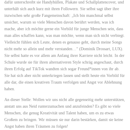
dafür unterschreibt sie Handyhüllen, Plakate und Schallplattencover, und
unterhält sich auch kurz mit ihren Followern. Sie selbst sagt über ihre
inzwischen sehr große Fangemeinschaft: „Ich bin manchmal selbst
unsicher, warum so viele Menschen davon berührt werden, was ich
mache, aber ich möchte gerne ein Vorbild für junge Menschen sein, dass
man alles schaffen kann, was man möchte, wenn man sich nicht verbiegt.
Vielleicht fühlen sich Leute, denen es genauso geht, durch meine Songs
nicht mehr so allein und mehr verstanden…“ (Dominik Drossart, LUX).
Sie selbst hatte es vor allem am Anfang ihrer Karriere nicht leicht. In der
Schule wurde sie für ihren alternativeren Style schräg angeschaut, durch
ihren Erfolg auf TikTok wandten sich sogar Freund*innen von ihr ab.
Sie hat sich aber nicht unterkriegen lassen und stellt heute ein Vorbild für
alle dar, die einen kreativen Traum verfolgen und Angst vor Ablehnung
haben.
An dieser Stelle: Wollen wir uns nicht alle gegenseitig mehr unterstützen,
anstatt uns aus Neid runterzumachen und anzufeinden? Es gibt so viele
Menschen, die genug Kreativität und Talent haben, um es zu etwas
Großem zu bringen. Wir müssen sie nur darin bestärken, damit sie keine
Angst haben ihren Träumen zu folgen!