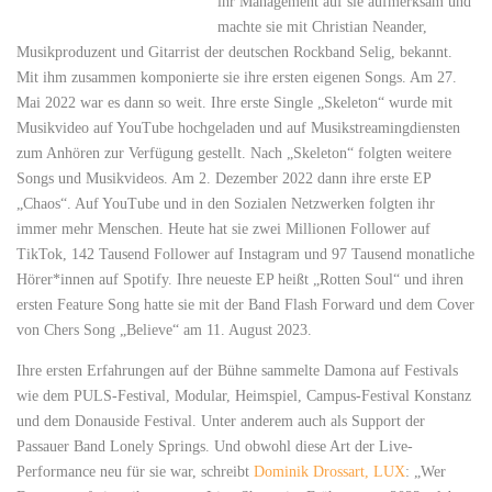
ihr Management auf sie aufmerksam und
machte sie mit Christian Neander,
Musikproduzent und Gitarrist der deutschen Rockband Selig, bekannt.
Mit ihm zusammen komponierte sie ihre ersten eigenen Songs. Am 27.
Mai 2022 war es dann so weit. Ihre erste Single „Skeleton“ wurde mit
Musikvideo auf YouTube hochgeladen und auf Musikstreamingdiensten
zum Anhören zur Verfügung gestellt. Nach „Skeleton“ folgten weitere
Songs und Musikvideos. Am 2. Dezember 2022 dann ihre erste EP
„Chaos“. Auf YouTube und in den Sozialen Netzwerken folgten ihr
immer mehr Menschen. Heute hat sie zwei Millionen Follower auf
TikTok, 142 Tausend Follower auf Instagram und 97 Tausend monatliche
Hörer*innen auf Spotify. Ihre neueste EP heißt „Rotten Soul“ und ihren
ersten Feature Song hatte sie mit der Band Flash Forward und dem Cover
von Chers Song „Believe“ am 11. August 2023.
Ihre ersten Erfahrungen auf der Bühne sammelte Damona auf Festivals
wie dem PULS-Festival, Modular, Heimspiel, Campus-Festival Konstanz
und dem Donauside Festival. Unter anderem auch als Support der
Passauer Band Lonely Springs. Und obwohl diese Art der Live-
Performance neu für sie war, schreibt
Dominik Drossart, LUX
: „Wer