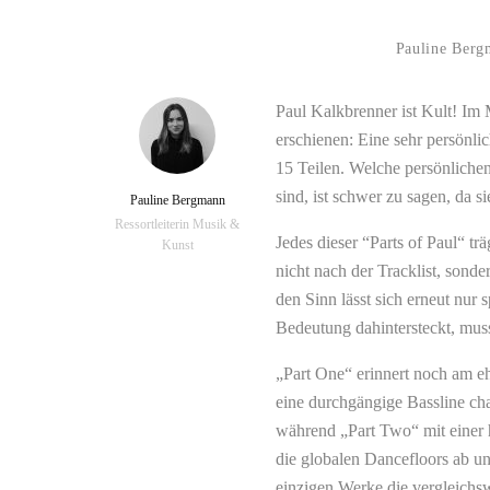
Pauline Ber
Paul Kalkbrenner ist Kult! Im 
erschienen: Eine sehr persönlic
15 Teilen. Welche persönlichen
sind, ist schwer zu sagen, da s
Pauline Bergmann
Ressortleiterin Musik &
Jedes dieser “Parts of Paul“ t
Kunst
nicht nach der Tracklist, sonde
den Sinn lässt sich erneut nur s
Bedeutung dahintersteckt, muss 
„Part One“ erinnert noch am eh
eine durchgängige Bassline char
während „Part Two“ mit einer h
die globalen Dancefloors ab u
einzigen Werke die vergleichs