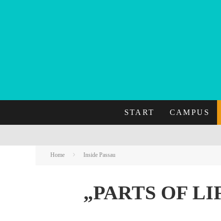
START
CAMPUS
Home
Inside Passau
„PARTS OF L