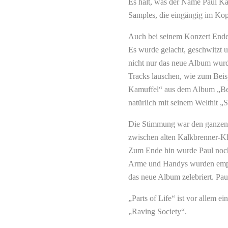
Es hält, was der Name Paul Ka
Samples, die eingängig im Kop
Auch bei seinem Konzert Ende 
Es wurde gelacht, geschwitzt u
nicht nur das neue Album wurd
Tracks lauschen, wie zum Bei
Kamuffel“ aus dem Album „Ber
natürlich mit seinem Welthit „
Die Stimmung war den ganzen 
zwischen alten Kalkbrenner-K
Zum Ende hin wurde Paul noch 
Arme und Handys wurden empo
das neue Album zelebriert. Pau
„Parts of Life“ ist vor allem ei
„Raving Society“.