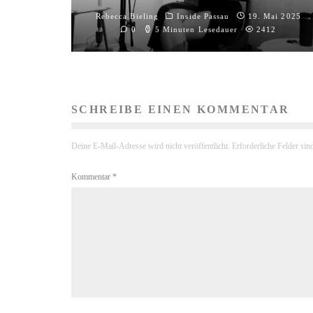
Rebecca Bieling
Inside Passau
19. Mai 2025
0
5 Minuten Lesedauer
2412
SCHREIBE EINEN KOMMENTAR
Deine E-Mail-Adresse wird nicht veröffentlicht.
Erforderliche Felder sin
Kommentar
*