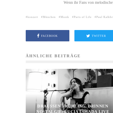
Wenn ihr Fans von melodische
konzert
München
Musik
Parts of Life
Paul Kalkb
FACEBOOK
TWITTER
ÄHNLICHE BEITRÄGE
DRAUSSEN FRÜHLING, DRINNEN N
OSTALGIE: LUCIA LOSADA LIVE