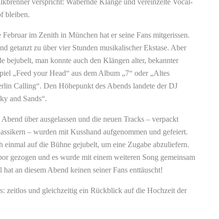
lkbrenner verspricht: Wabernde Klänge und vereinzelte Vocal-
f bleiben.
Februar im Zenith in München hat er seine Fans mitgerissen.
nd getanzt zu über vier Stunden musikalischer Ekstase. Aber
e bejubelt, man konnte auch den Klängen alter, bekannter
spiel „Feed your Head“ aus dem Album „7“ oder „Altes
lin Calling“. Den Höhepunkt des Abends landete der DJ
Sky and Sands“.
Abend über ausgelassen und die neuen Tracks – verpackt
lassikern – wurden mit Kusshand aufgenommen und gefeiert.
einmal auf die Bühne gejubelt, um eine Zugabe abzuliefern.
r gezogen und es wurde mit einem weiteren Song gemeinsam
l hat an diesem Abend keinen seiner Fans enttäuscht!
ns: zeitlos und gleichzeitig ein Rückblick auf die Hochzeit der