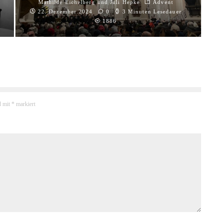
Mathilde Eichelberg
und
Juli Hepke
Advent
22. Dezember 2024
0
3 Minuten Lesedauer
1886
d mit
*
markiert