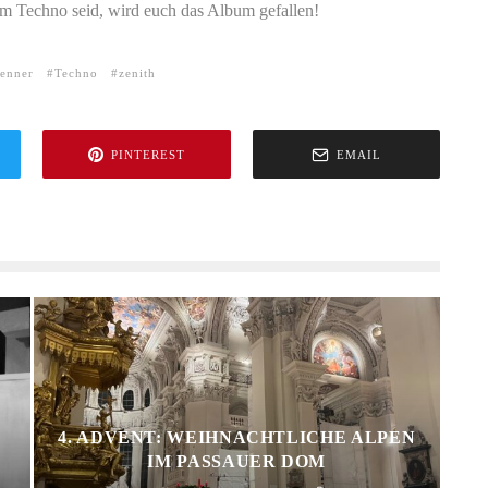
m Techno seid, wird euch das Album gefallen!
renner
Techno
zenith
PINTEREST
EMAIL
4. ADVENT: WEIHNACHTLICHE ALPEN
IM PASSAUER DOM