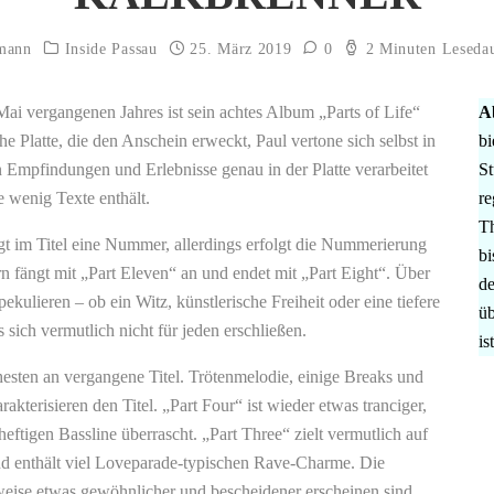
gmann
Inside Passau
25. März 2019
0
2 Minuten Leseda
Mai vergangenen Jahres ist sein achtes Album „Parts of Life“
A
he Platte, die den Anschein erweckt, Paul vertone sich selbst in
bi
 Empfindungen und Erlebnisse genau in der Platte verarbeitet
St
ie wenig Texte enthält.
re
Th
rägt im Titel eine Nummer, allerdings erfolgt die Nummerierung
bi
rn fängt mit „Part Eleven“ an und endet mit „Part Eight“. Über
de
pekulieren – ob ein Witz, künstlerische Freiheit oder eine tiefere
üb
sich vermutlich nicht für jeden erschließen.
is
esten an vergangene Titel. Trötenmelodie, einige Breaks und
akterisieren den Titel. „Part Four“ ist wieder etwas tranciger,
eftigen Bassline überrascht. „Part Three“ zielt vermutlich auf
nd enthält viel Loveparade-typischen Rave-Charme. Die
weise etwas gewöhnlicher und bescheidener erscheinen sind