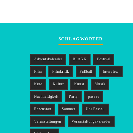
SCHLAGWÖRTER
Adventskalender
BLANK
Festival
Film
Filmkritik
Fußball
Interview
Kino
Kultur
Kunst
Musik
Nachhaltigkeit
Party
passau
Rezension
Sommer
Uni Passau
Veranstaltungen
Veranstaltungskalender