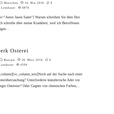
Menschen
16. Mai 2016
0
 Lesedauer
6870
tle=“Autor Jason Sante“] Warum schreiben Sie über Ihre
ch schreibe über meine Krankheit, weil ich Betroffenen
igen
...
erk Osterei
Rezepte
26. März 2016
0
Lesedauer
4594
_column][vc_column_text]Noch auf der Suche nach einer
Osterüberraschung? Unterforderte künstlerische Ader vor
rbiger Ostereier? Oder Gegner von chemischen Farben,
...