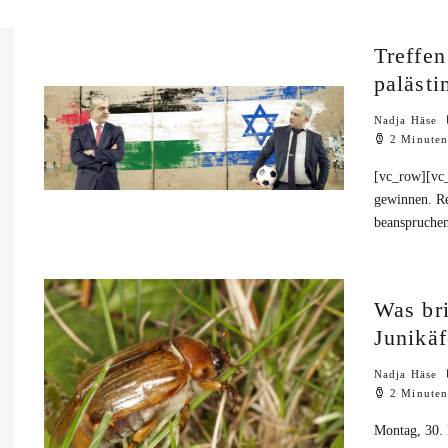
Treffen
paläst
Nadja Häse
2 Minuten
[vc_row][vc
gewinnen. Re
beanspruchen
Was bri
Junikäf
Nadja Häse
2 Minuten
Montag, 30.