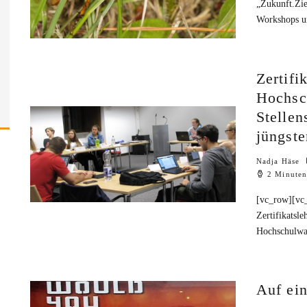
„Zukunft.Zie
Workshops un
Zertifi
Hochsc
Stellen
jüngste
Nadja Häse
2 Minuten
[vc_row][vc
Zertifikatsl
Hochschulwah
Auf ei