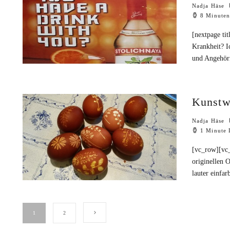
Nadja Häse
8 Minuten
[nextpage ti
Krankheit? I
und Angehör
Kunstw
Nadja Häse
1 Minute 
[vc_row][vc
originellen 
lauter einfa
1
2