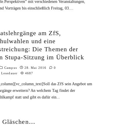
le.Perspektiven“ mit verschiedenen Veranstaltungen,
d Vorträgen bis einschließlich Freitag, 03.
...
katslehrgänge am ZfS,
hulwahlen und eine
streichung: Die Themen der
n Stupa-Sitzung im Überblick
Campus
28. Mai 2016
0
 Lesedauer
4687
_column][vc_column_text]Soll das ZfS sein Angebot um
ehrgänge erweitern? An welchem Tag findet der
lkampf statt und gibt es dafür ein
...
n Gläschen…