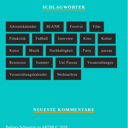
SCHLAGWÖRTER
Adventskalender
BLANK
Festival
Film
Filmkritik
Fußball
Interview
Kino
Kultur
Kunst
Musik
Nachhaltigkeit
Party
passau
Rezension
Sommer
Uni Passau
Veranstaltungen
Veranstaltungskalender
Weihnachten
NEUESTE KOMMENTARE
Barbara Schwartze
zu
ARTMUC 2018