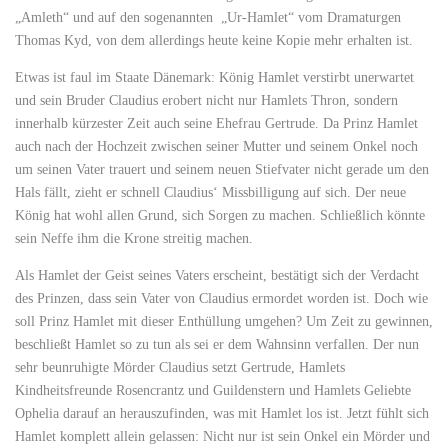
„Amleth“ und auf den sogenannten „Ur-Hamlet“ vom Dramaturgen
Thomas Kyd, von dem allerdings heute keine Kopie mehr erhalten ist.
Etwas ist faul im Staate Dänemark: König Hamlet verstirbt unerwartet
und sein Bruder Claudius erobert nicht nur Hamlets Thron, sondern
innerhalb kürzester Zeit auch seine Ehefrau Gertrude. Da Prinz Hamlet
auch nach der Hochzeit zwischen seiner Mutter und seinem Onkel noch
um seinen Vater trauert und seinem neuen Stiefvater nicht gerade um den
Hals fällt, zieht er schnell Claudius‘ Missbilligung auf sich. Der neue
König hat wohl allen Grund, sich Sorgen zu machen. Schließlich könnte
sein Neffe ihm die Krone streitig machen.
Als Hamlet der Geist seines Vaters erscheint, bestätigt sich der Verdacht
des Prinzen, dass sein Vater von Claudius ermordet worden ist. Doch wie
soll Prinz Hamlet mit dieser Enthüllung umgehen? Um Zeit zu gewinnen,
beschließt Hamlet so zu tun als sei er dem Wahnsinn verfallen. Der nun
sehr beunruhigte Mörder Claudius setzt Gertrude, Hamlets
Kindheitsfreunde Rosencrantz und Guildenstern und Hamlets Geliebte
Ophelia darauf an herauszufinden, was mit Hamlet los ist. Jetzt fühlt sich
Hamlet komplett allein gelassen: Nicht nur ist sein Onkel ein Mörder und