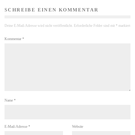
SCHREIBE EINEN KOMMENTAR
Deine E-Mail-Adresse wird nicht veröffentlicht.
Erforderliche Felder sind mit
*
markiert
Kommentar
*
Name
*
E-Mail-Adresse
*
Website