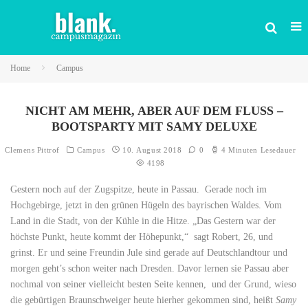
Home
Campus
NICHT AM MEHR, ABER AUF DEM FLUSS –
BOOTSPARTY MIT SAMY DELUXE
Clemens Pittrof
Campus
10. August 2018
0
4 Minuten Lesedauer
4198
Gestern noch auf der Zugspitze, heute in Passau. Gerade noch im
Hochgebirge, jetzt in den grünen Hügeln des bayrischen Waldes. Vom
Land in die Stadt, von der Kühle in die Hitze. „Das Gestern war der
höchste Punkt, heute kommt der Höhepunkt,“ sagt Robert, 26, und
grinst. Er und seine Freundin Jule sind gerade auf Deutschlandtour und
morgen geht’s schon weiter nach Dresden. Davor lernen sie Passau aber
nochmal von seiner vielleicht besten Seite kennen, und der Grund, wieso
die gebürtigen Braunschweiger heute hierher gekommen sind, heißt
Samy