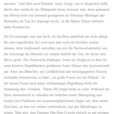
anreisen. Und eben auch Künstler. Samy Sorge, wie er bürgerlich heißt,
dürfte aber vielleicht der Höhepunkt dieses Sommer sein, denn spätestens
seit
Moneycruise
mit niemand geringerem als Sebastian Meisinger aka
Moneyboy
als Top Act abgesagt wurde, ist die Marke
Deluxe
definitiv
außer Konkurrenz.
Die Erwartungen sind also hoch, als das Boot pünktlich um sechs ablegt.
Bis zum eigentlichen Act wird man aber noch ein bisschen warten
müssen, denn traditionell vertreiben uns erst die Nachwuchskünstler aus
der Entourage des Meisters vor seinem Auftritt die Zeit, bis dieser zum
Micro greift. Die Nachwuchs-Hiphoper treten im Vergleich zu dem für
seine kreative Wandelbarkeit gerühmten Samy Deluxe eher konventionell
auf: Amir aus München, mit Goldkettchen und zurückgegeelten Haaren,
verkündet musizierend, er habe „‘ne große Fresse wie ein Pelikan“. In
der kurzen Pause nach seiner vollmundigen Begrüßung bleibt die
Stimmung eher verhalten. Dieser Hit floppt heute zu recht. Während der
Show demonstriert er nebenbei die Wahrheit seiner Behauptung und
fordert sein Publikum mit zusammengekniffenen Augen auf, dem netten
Dörfchen, an dem wir soeben vorbeifahren, mal den Mittelfinger zu
zeigen. Mag sein, dass Passauer Hip-Hop-Crowds einfach zu gut erzogen