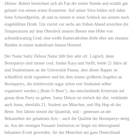
Deluxe
. Robert bezeichnet sich als Fan der ersten Stunde und erzählt gut
gelaunt von seinen ersten Konzerten. Auf seiner Stirn bilden sich dabei
feine Schweißperlen, ab und zu nimmt er einen Schluck aus seinem noch
eisgekühlten Drink. Um viertel vor sechs am frühen Abend erreichen die
Temperaturen auf dem Oberdeck unseres Bootes eine Höhe von
achtundzwanzig Grad; eine weiße Kameradrohne dreht über uns einsame
Runden in einem makellosen blauen Himmel.
Der Name Samy Deluxe Name fällt hier sehr oft. Logisch, denn
Bootspartys sind immer cool, finden Kaya und Steffi, beide 21 Jahre alt
und Studentinnen an der Universität Passau, aber dieser Rapper ist
schließlich nicht irgendwer und bei dem immer größeren Angebot an
Bootspartys, die mittlerweile sogar schon von Studenten selber
organisiert werden („Beate U-Boot“), das entscheidende Kriterium auf
genau diese Party zu gehen. Samy Deluxe ist einfach der shit, verkündet
auch Jonas, ebenfalls 21, Student aus München, und Hip Hop eh das
Beste. Seit Jahren nimmt die Quantität, und – gemessen an der
Bekanntheit der geladenen Acts – auch die Qualität der Bootspartys stetig
zu. Aus der einstigen Passauer Institution ist längst ein überregional
bekanntes Event geworden, für das Menschen aus ganz Deutschland