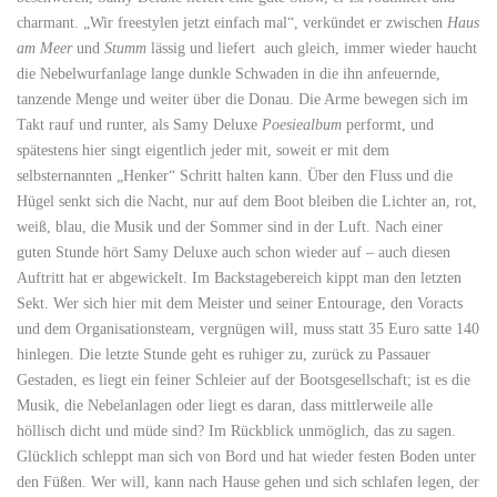
charmant. „Wir freestylen jetzt einfach mal“, verkündet er zwischen
Haus
am Meer
und
Stumm
lässig und liefert auch gleich, immer wieder haucht
die Nebelwurfanlage lange dunkle Schwaden in die ihn anfeuernde,
tanzende Menge und weiter über die Donau. Die Arme bewegen sich im
Takt rauf und runter, als Samy Deluxe
Poesiealbum
performt, und
spätestens hier singt eigentlich jeder mit, soweit er mit dem
selbsternannten „Henker“ Schritt halten kann. Über den Fluss und die
Hügel senkt sich die Nacht, nur auf dem Boot bleiben die Lichter an, rot,
weiß, blau, die Musik und der Sommer sind in der Luft. Nach einer
guten Stunde hört Samy Deluxe auch schon wieder auf – auch diesen
Auftritt hat er abgewickelt. Im Backstagebereich kippt man den letzten
Sekt. Wer sich hier mit dem Meister und seiner Entourage, den Voracts
und dem Organisationsteam, vergnügen will, muss statt 35 Euro satte 140
hinlegen. Die letzte Stunde geht es ruhiger zu, zurück zu Passauer
Gestaden, es liegt ein feiner Schleier auf der Bootsgesellschaft; ist es die
Musik, die Nebelanlagen oder liegt es daran, dass mittlerweile alle
höllisch dicht und müde sind? Im Rückblick unmöglich, das zu sagen.
Glücklich schleppt man sich von Bord und hat wieder festen Boden unter
den Füßen. Wer will, kann nach Hause gehen und sich schlafen legen, der