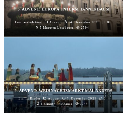
3. ADVENT: EUROPA UNTERM TANNENBAUM
Lea Jaaskelainen
Advent
14. Dezember 2025
0
5 Minuten Lesedauer
2594
2. ADVENT: WEIHNACHTSMARKT MAL ANDERS
Emilia Binder
Advent
7. Dezember 2025
0
1 Minute Lesedauer
2745