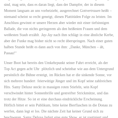
sind, mag sein, dass es daran liegt, dass der Dampfer, der in diesem
Moment langsam an uns vorbeizieht, ausgerechnet
Gottvertrauen
heißt –
niemand scheint so recht geneigt, diesen Plattitüden Folge zu leisten. Im
Anschluss gewinnt er unsere Herzen aber wieder mit einer tiefsinnigen
Ballade, die von nichts geringerem als den heißesten Frauen und dem
weißesten Staub erzählt.
Jay-Jay
nach ihm schlägt in eine ähnliche Kerbe,
aber der Funke mag bisher nicht so recht überspringen. Nach einer guten
halben Stunde heißt es dann auch von ihm: „Danke, München – äh,
Passau!“
Unser Boot hat bereits den Umkehrpunkt seiner Fahrt erreicht, als der
Top Act gegen acht Uhr plötzlich und scheinbar wie aus dem Untergrund
persönlich die Bühne ersteigt, im Rücken hat er die sinkende Sonne, vor
sich mehrere hundert feierwütige Jünger und im Kopf seine zahlreichen
Hits. Samy Deluxe steckt in massigen roten Stiefeln, sein Kopf
verschwindet hinter Sonnenbrille und gestreifter Strickmütze, und das
trotz der Hitze. So ist er eine durchaus eindrückliche Erscheinung.
Höflich bittet er sein Publikum, bitte keine Bierflaschen in die Donau zu
werfen, dann legt er los. Die nächste Zeit hat keiner Grund sich zu
beschweren, Samy Deluxe liefert eine gute Show, er ist routiniert und