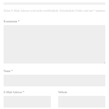
Deine E-Mail-Adresse wird nicht veröffentlicht.
Erforderliche Felder sind mit
*
markiert
Kommentar
*
Name
*
E-Mail-Adresse
*
Website