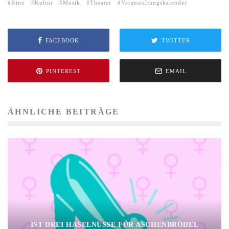
Kino
Kultur
Musik
Theater
Veranstaltungskalender
FACEBOOK
TWITTER
PINTEREST
EMAIL
ÄHNLICHE BEITRÄGE
IST DREI HASELNÜSSE FÜR ASCHENBRÖDEL