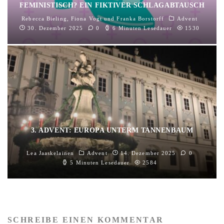
FEMINISTISCH? EIN FIKTIVER SCHLAGABTAUSCH
Rebecca Bieling
,
Fiona Vogt
und
Franka Borstorff
Advent
30. Dezember 2025
0
6 Minuten Lesedauer
1530
3. ADVENT: EUROPA UNTERM TANNENBAUM
Lea Jaaskelainen
Advent
14. Dezember 2025
0
5 Minuten Lesedauer
2584
SCHREIBE EINEN KOMMENTAR