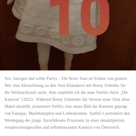
Sex, Intrigen und wilde Partys – Die brave Sissi ist Schnee von gestern.
Wer eine Abwechslung zu den Sissi-Klassikern mit Romy Scheider für
die Weihnachtszeit sucht, dem empfehle ich die neue Netflix-Serie „Die
Kaiserin“ (2022). Während Romy Schneider die Version einer Sissi ohne
Makel darstellt, präsentiert Netflix eine neues Bild der Kaiserin geprägt
von Fauxpas, Machtkämpfen und Liebesdramen. Staffel 1 porträtiert den
Werdegang der junge, burschikosen Prinzessin zu einer emanzipierten,
verantwortungsvollen und selbstbewussten Kaiserin von Österreich.