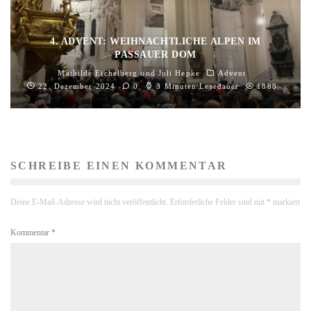
4. ADVENT: WEIHNACHTLICHE ALPEN IM
PASSAUER DOM
Mathilde Eichelberg
und
Juli Hepke
Advent
22. Dezember 2024
0
3 Minuten Lesedauer
1888
SCHREIBE EINEN KOMMENTAR
Deine E-Mail-Adresse wird nicht veröffentlicht.
Erforderliche Felder sind mit
*
markiert
Kommentar
*