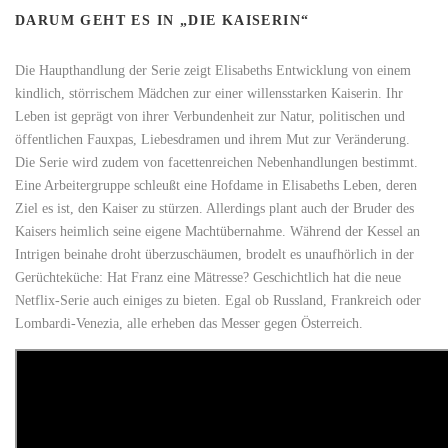
DARUM GEHT ES IN „DIE KAISERIN“
Die Haupthandlung der Serie zeigt Elisabeths Entwicklung von einem
kindlich, störrischem Mädchen zur einer willensstarken Kaiserin. Ihr
Leben ist geprägt von ihrer Verbundenheit zur Natur, politischen und
öffentlichen Fauxpas, Liebesdramen und ihrem Mut zur Veränderung.
Die Serie wird zudem von facettenreichen Nebenhandlungen bestimmt.
Eine Arbeitergruppe schleußt eine Hofdame in Elisabeths Leben, deren
Ziel es ist, den Kaiser zu stürzen. Allerdings plant auch der Bruder des
Kaisers heimlich seine eigene Machtübernahme. Während der Kessel an
Intrigen beinahe droht überzuschäumen, brodelt es unaufhörlich in der
Gerüchteküche: Hat Franz eine Mätresse? Geschichtlich hat die neue
Netflix-Serie auch einiges zu bieten. Egal ob Russland, Frankreich oder
Lombardi-Venezia, alle erheben das Messer gegen Österreich.