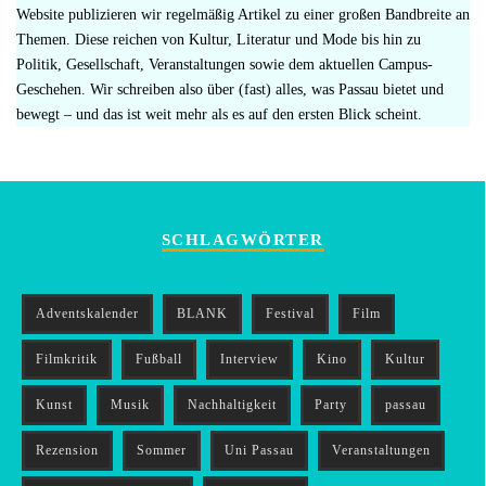
Website publizieren wir regelmäßig Artikel zu einer großen Bandbreite an
Themen. Diese reichen von Kultur, Literatur und Mode bis hin zu
Politik, Gesellschaft, Veranstaltungen sowie dem aktuellen Campus-
Geschehen. Wir schreiben also über (fast) alles, was Passau bietet und
bewegt – und das ist weit mehr als es auf den ersten Blick scheint.
SCHLAGWÖRTER
Adventskalender
BLANK
Festival
Film
Filmkritik
Fußball
Interview
Kino
Kultur
Kunst
Musik
Nachhaltigkeit
Party
passau
Rezension
Sommer
Uni Passau
Veranstaltungen