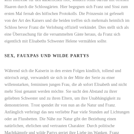
Haaren durch die Schlossgärten. Hier begegnen sich Franz und Sissi zum
ersten Mal fernab des höfischen Protokolls. Die Prinzessin ist gefesselt
von der Art des Kaisers und die beiden treffen sich mehrmals heimlich im
Schloss bevor Franz die Verlobung offiziell verkündet. Dies stellt sich als
eine Überraschung für die versammelten Gäste heraus, da Franz sich
eigentlich mit Elisabeths Schwester Helene vermählen sollte.
SEX, FAUXPAS UND WILDE PARTYS
Während sich die Kaiserin in den ersten Folgen kindlich, tollend und
störrisch zeigt, verwandelt sie sich in der Mitte der Serie zu einer
willensstarken, femininen jungen Frau, die ab sofort Elisabeth und nicht
mehr Sissi genannt werden möchte. Sie sucht den Abstand zu ihrer
geliebten Schwester und zu ihren Eltern, um ihre Unabhängigkeit zu
demonstrieren. Trost spendet ihr von nun an die Natur und Franz.
Anfänglich verbringt das neu verliebte Paar viele Stunden auf Lichtungen
oder an Flussbetten. Die Nähe zur Natur gibt der Beziehung einen
natürlichen, ehrlichen und vertrauten Charakter. Durch politische
Machtkämpfe und wilde Partys geriet ihre Liebe ins Wanken. Franz