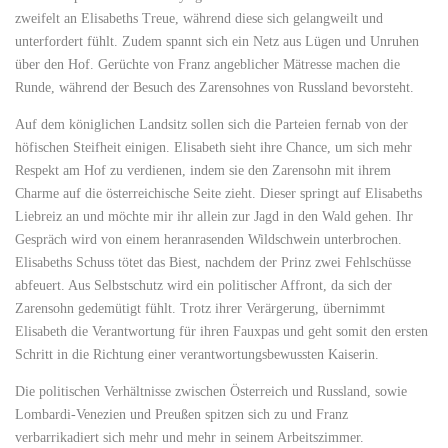
zweifelt an Elisabeths Treue, während diese sich gelangweilt und
unterfordert fühlt. Zudem spannt sich ein Netz aus Lügen und Unruhen
über den Hof. Gerüchte von Franz angeblicher Mätresse machen die
Runde, während der Besuch des Zarensohnes von Russland bevorsteht.
Auf dem königlichen Landsitz sollen sich die Parteien fernab von der
höfischen Steifheit einigen. Elisabeth sieht ihre Chance, um sich mehr
Respekt am Hof zu verdienen, indem sie den Zarensohn mit ihrem
Charme auf die österreichische Seite zieht. Dieser springt auf Elisabeths
Liebreiz an und möchte mir ihr allein zur Jagd in den Wald gehen. Ihr
Gespräch wird von einem heranrasenden Wildschwein unterbrochen.
Elisabeths Schuss tötet das Biest, nachdem der Prinz zwei Fehlschüsse
abfeuert. Aus Selbstschutz wird ein politischer Affront, da sich der
Zarensohn gedemütigt fühlt. Trotz ihrer Verärgerung, übernimmt
Elisabeth die Verantwortung für ihren Fauxpas und geht somit den ersten
Schritt in die Richtung einer verantwortungsbewussten Kaiserin.
Die politischen Verhältnisse zwischen Österreich und Russland, sowie
Lombardi-Venezien und Preußen spitzen sich zu und Franz
verbarrikadiert sich mehr und mehr in seinem Arbeitszimmer.