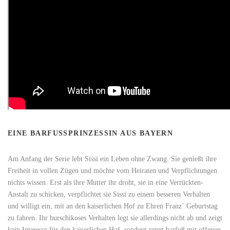
EINE BARFUSSPRINZESSIN AUS BAYERN
Am Anfang der Serie lebt Sissi ein Leben ohne Zwang. Sie genießt ihre
Freiheit in vollen Zügen und möchte vom Heiraten und Verpflichtungen
nichts wissen. Erst als ihre Mutter ihr droht, sie in eine Verrückten-
Anstalt zu schicken, verpflichtet sie Sissi zu einem besseren Verhalten
und willigt ein, mit an den kaiserlichen Hof zu Ehren Franz´ Geburtstag
zu fahren. Ihr burschikoses Verhalten legt sie allerdings nicht ab und zeigt
kein Interesse für den kaiserlichen Hof, sondern rennt barfuß mit offenen