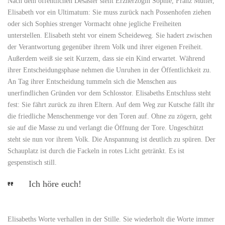
Nach dem öffentlichen Desaster stellt Erzherzogin Sophie, Franz Mutter,
Elisabeth vor ein Ultimatum: Sie muss zurück nach Possenhofen ziehen
oder sich Sophies strenger Vormacht ohne jegliche Freiheiten
unterstellen. Elisabeth steht vor einem Scheideweg. Sie hadert zwischen
der Verantwortung gegenüber ihrem Volk und ihrer eigenen Freiheit.
Außerdem weiß sie seit Kurzem, dass sie ein Kind erwartet. Während
ihrer Entscheidungsphase nehmen die Unruhen in der Öffentlichkeit zu.
An Tag ihrer Entscheidung tummeln sich die Menschen aus
unerfindlichen Gründen vor dem Schlosstor. Elisabeths Entschluss steht
fest: Sie fährt zurück zu ihren Eltern. Auf dem Weg zur Kutsche fällt ihr
die friedliche Menschenmenge vor den Toren auf. Ohne zu zögern, geht
sie auf die Masse zu und verlangt die Öffnung der Tore. Ungeschützt
steht sie nun vor ihrem Volk. Die Anspannung ist deutlich zu spüren. Der
Schauplatz ist durch die Fackeln in rotes Licht getränkt. Es ist
gespenstisch still.
Ich höre euch!
Elisabeths Worte verhallen in der Stille. Sie wiederholt die Worte immer