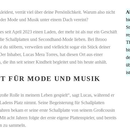
eidest, verrät viel über deine Persönlichkeit. Warum also nicht
A
 der Mode und Musik unter einem Dach vereint?
bi
St
 es seit April 2023 einen Laden, der mehr ist als nur ein Geschäft
re
le, die Schallplatten und Secondhand-Mode lieben. Bei Brooo
Th
du stöbern, verweilen und vielleicht sogar ein Stück deiner
bi
Der Inhaber, Lucas Mera Torres, hat diesen Ort aus einer
de
 die ihn seit seiner Kindheit begleitet und bis heute anhält.
üb
is
FT FÜR MODE UND
MUSIK
roße Rolle in meinem Leben gespielt“, sagt Lucas, während er
 Ladens Platz nimmt. Seine Begeisterung für Schallplatten
ahren bekam er seine erste Schallplatte von seinem Großcousin
 Mit acht Jahren folgte der erste eigene Plattenspieler, und bereits
ten zu sammeln.