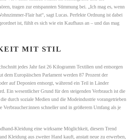
 hören, tragen zur entspannten Stimmung bei. „Ich mag es, wenn
ohnzimmer-Flair hat“, sagt Lucas. Perfekte Ordnung ist dabei
 geordnet ist, fühlt es sich wie ein Kaufhaus an – und das mag
EIT MIT STIL
hschnitt jedes Jahr fast 26 Kilogramm Textilien und entsorgen
ut dem Europäischen Parlament werden 87 Prozent der
oder auf Deponien entsorgt, während ein Teil in Länder
rd. Ein wesentlicher Grund für den steigenden Verbrauch ist die
, die durch soziale Medien und die Modeindustrie vorangetrieben
ie Verbraucher:innen schneller und in größerem Umfang als je
ndhand-Kleidung eine wirksame Möglichkeit, diesem Trend
d Kleidung aus zweiter Hand kauft, anstatt neue zu erwerben,