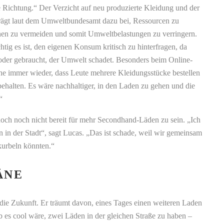
tige Richtung.“ Der Verzicht auf neu produzierte Kleidung und der
ägt laut dem Umweltbundesamt dazu bei, Ressourcen zu
nen zu vermeiden und somit Umweltbelastungen zu verringern.
ig es ist, den eigenen Konsum kritisch zu hinterfragen, da
der gebraucht, der Umwelt schadet. Besonders beim Online-
ehe immer wieder, dass Leute mehrere Kleidungsstücke bestellen
ehalten. Es wäre nachhaltiger, in den Laden zu gehen und die
“
doch noch nicht bereit für mehr Secondhand-Läden zu sein. „Ich
ten in der Stadt“, sagt Lucas. „Das ist schade, weil wir gemeinsam
kurbeln könnten.“
ÄNE
 die Zukunft. Er träumt davon, eines Tages einen weiteren Laden
ob es cool wäre, zwei Läden in der gleichen Straße zu haben –