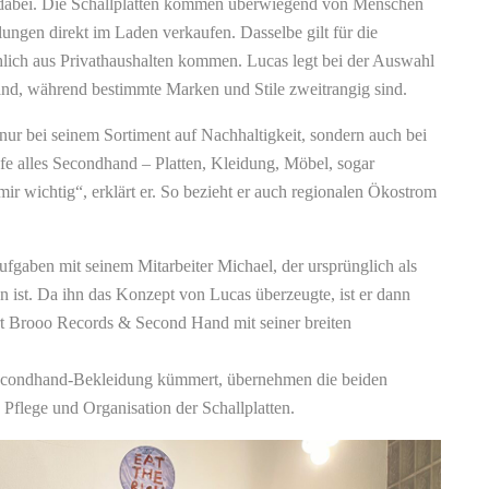
dabei. Die Schallplatten kommen überwiegend von Menschen
ungen direkt im Laden verkaufen. Dasselbe gilt für die
hlich aus Privathaushalten kommen. Lucas legt bei der Auswahl
nd, während bestimmte Marken und Stile zweitrangig sind.
nur bei seinem Sortiment auf Nachhaltigkeit, sondern auch bei
fe alles Secondhand – Platten, Kleidung, Möbel, sogar
 mir wichtig“, erklärt er. So bezieht er auch regionalen Ökostrom
Aufgaben mit seinem Mitarbeiter Michael, der ursprünglich als
st. Da ihn das Konzept von Lucas überzeugte, ist er dann
ert Brooo Records & Second Hand mit seiner breiten
econdhand-Bekleidung kümmert, übernehmen die beiden
Pflege und Organisation der Schallplatten.