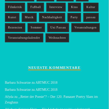
Filmkritik
Fußball
Interview
Kino
Kultur
Kunst
Musik
Nachhaltigkeit
Party
passau
Rezension
Sommer
Uni Passau
Veranstaltungen
Veranstaltungskalender
Weihnachten
NEUESTE KOMMENTARE
Barbara Schwartze
zu
ARTMUC 2018
Barbara Schwartze
zu
ARTMUC 2018
Afyda
zu
,,Retter der Poesie“? – Der 120. Passauer Poetry Slam im
Zeughaus