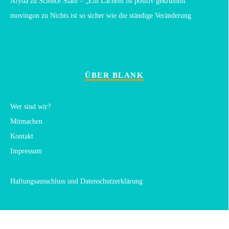
Afyda
zu
Science Slam – „Ein Lächeln ist positiv gekrümmt“
movingon
zu
Nichts ist so sicher wie die ständige Veränderung
ÜBER BLANK
Wer sind wir?
Mitmachen
Kontakt
Impressum
Haftungsausschluss und Datenschutzerklärung