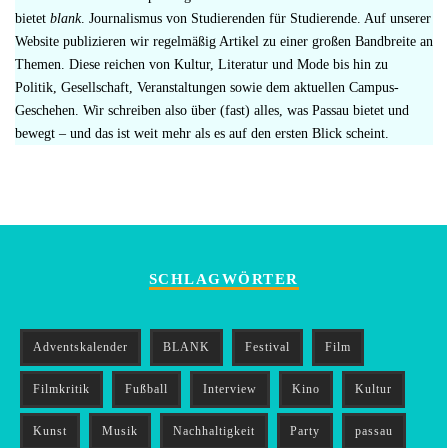
bietet
blank
. Journalismus von Studierenden für Studierende. Auf unserer
Website publizieren wir regelmäßig Artikel zu einer großen Bandbreite an
Themen. Diese reichen von Kultur, Literatur und Mode bis hin zu
Politik, Gesellschaft, Veranstaltungen sowie dem aktuellen Campus-
Geschehen. Wir schreiben also über (fast) alles, was Passau bietet und
bewegt – und das ist weit mehr als es auf den ersten Blick scheint.
SCHLAGWÖRTER
Adventskalender
BLANK
Festival
Film
Filmkritik
Fußball
Interview
Kino
Kultur
Kunst
Musik
Nachhaltigkeit
Party
passau