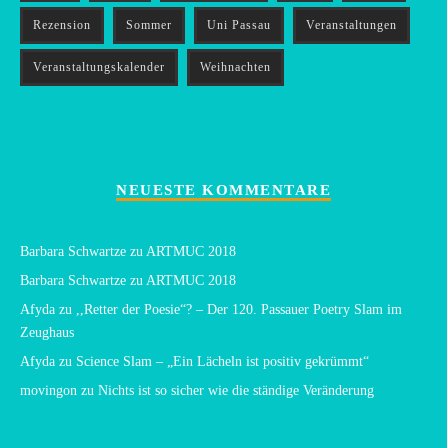
Rezension
Sommer
Uni Passau
Veranstaltungen
Veranstaltungskalender
Weihnachten
NEUESTE KOMMENTARE
Barbara Schwartze
zu
ARTMUC 2018
Barbara Schwartze
zu
ARTMUC 2018
Afyda
zu
,,Retter der Poesie“? – Der 120. Passauer Poetry Slam im
Zeughaus
Afyda
zu
Science Slam – „Ein Lächeln ist positiv gekrümmt“
movingon
zu
Nichts ist so sicher wie die ständige Veränderung