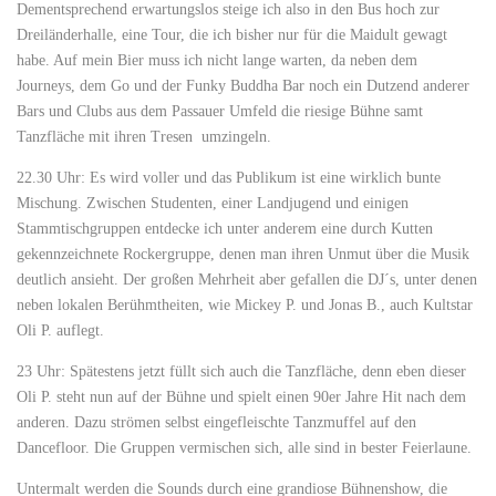
Dementsprechend erwartungslos steige ich also in den Bus hoch zur
Dreiländerhalle, eine Tour, die ich bisher nur für die Maidult gewagt
habe. Auf mein Bier muss ich nicht lange warten, da neben dem
Journeys, dem Go und der Funky Buddha Bar noch ein Dutzend anderer
Bars und Clubs aus dem Passauer Umfeld die riesige Bühne samt
Tanzfläche mit ihren Tresen umzingeln.
22.30 Uhr: Es wird voller und das Publikum ist eine wirklich bunte
Mischung. Zwischen Studenten, einer Landjugend und einigen
Stammtischgruppen entdecke ich unter anderem eine durch Kutten
gekennzeichnete Rockergruppe, denen man ihren Unmut über die Musik
deutlich ansieht. Der großen Mehrheit aber gefallen die DJ´s, unter denen
neben lokalen Berühmtheiten, wie Mickey P. und Jonas B., auch Kultstar
Oli P. auflegt.
23 Uhr: Spätestens jetzt füllt sich auch die Tanzfläche, denn eben dieser
Oli P. steht nun auf der Bühne und spielt einen 90er Jahre Hit nach dem
anderen. Dazu strömen selbst eingefleischte Tanzmuffel auf den
Dancefloor. Die Gruppen vermischen sich, alle sind in bester Feierlaune.
Untermalt werden die Sounds durch eine grandiose Bühnenshow, die