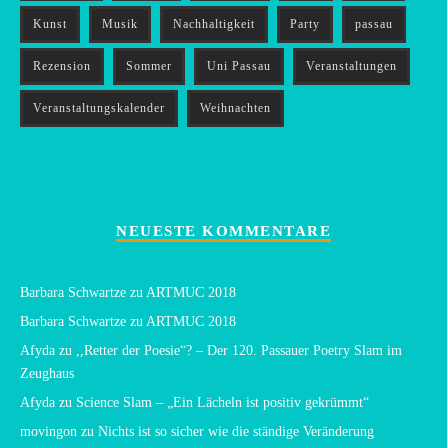
Kunst
Musik
Nachhaltigkeit
Party
passau
Rezension
Sommer
Uni Passau
Veranstaltungen
Veranstaltungskalender
Weihnachten
NEUESTE KOMMENTARE
Barbara Schwartze
zu
ARTMUC 2018
Barbara Schwartze
zu
ARTMUC 2018
Afyda
zu
,,Retter der Poesie“? – Der 120. Passauer Poetry Slam im
Zeughaus
Afyda
zu
Science Slam – „Ein Lächeln ist positiv gekrümmt“
movingon
zu
Nichts ist so sicher wie die ständige Veränderung