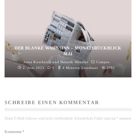
DER BLANKE WAHNSINN – MONATSRÜCKBLICK
MAI
Anna Koschnick
und
Hannah Wendler
Campus
2. Juni 2023
0
4 Minuten Lesedauer
2991
SCHREIBE EINEN KOMMENTAR
Deine E-Mail-Adresse wird nicht veröffentlicht.
Erforderliche Felder sind mit
*
markiert
Kommentar
*