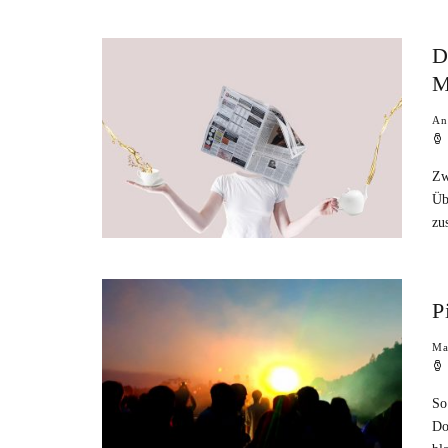
D
M
An
Zw
Üb
zu
P
Ma
So
Do