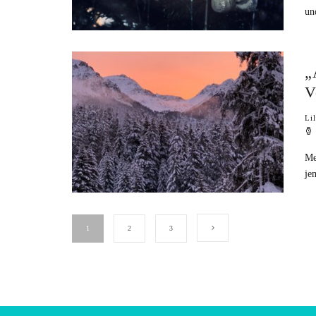
un
„
V
Li
Me
je
1
2
3