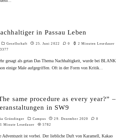
auem
...
achhaltiger in Passau Leben
Gesellschaft
25. Juni 2022
0
2 Minuten Lesedauer
3377
hr gesagt als getan Das Thema Nachhaltigkeit, wurde bei BLANK
hon einige Male aufgegriffen. Oft in der Form von Kritik
...
The same procedure as every year?” –
eranstaltungen in SW9
lia Gründinger
Campus
29. Dezember 2020
0
1 Minute Lesedauer
5782
e Adventszeit ist vorbei. Der liebliche Duft von Karamell, Kakao