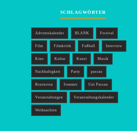
SCHLAGWÖRTER
Adventskalender
BLANK
Festival
Film
Filmkritik
Fußball
Interview
Kino
Kultur
Kunst
Musik
Nachhaltigkeit
Party
passau
Rezension
Sommer
Uni Passau
Veranstaltungen
Veranstaltungskalender
Weihnachten