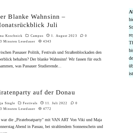
A
er Blanke Wahnsinn –
bi
onatsrückblick Juli
St
re
na Koschnick
Campus
1. August 2023
0
3 Minuten Lesedauer
4343
Th
bi
ischen Passauer Politik, Festivals und Straßenblockaden den
de
erblick behalten? Der blanke Wahnsinn! Wir fassen für euch
üb
sammen, was Passauer Studierende
...
is
iratenparty auf der Donau
ja Single
Festivals
11. Juli 2022
0
3 Minuten Lesedauer
4772
 war die „Pirateboatparty“ mit VAN ART Von Viki und Maja
nnerstag Abend in Passau, bei strahlendem Sonnenschein und