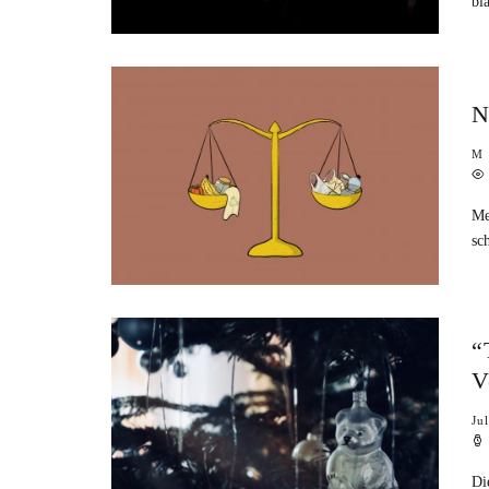
bl
N
M
Me
sc
“
V
Ju
Di