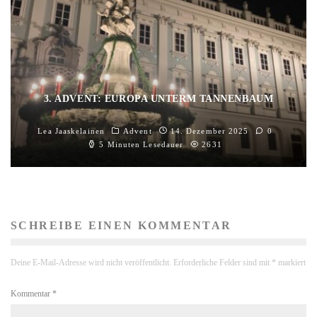
3. ADVENT: EUROPA UNTERM TANNENBAUM
Lea Jaaskelainen
Advent
14. Dezember 2025
0
5 Minuten Lesedauer
2631
SCHREIBE EINEN KOMMENTAR
Deine E-Mail-Adresse wird nicht veröffentlicht.
Erforderliche Felder sind mit
*
markiert
Kommentar
*