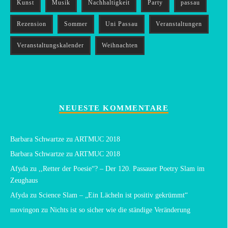
Kunst
Musik
Nachhaltigkeit
Party
passau
Rezension
Sommer
Uni Passau
Veranstaltungen
Veranstaltungskalender
Weihnachten
NEUESTE KOMMENTARE
Barbara Schwartze
zu
ARTMUC 2018
Barbara Schwartze
zu
ARTMUC 2018
Afyda
zu
,,Retter der Poesie“? – Der 120. Passauer Poetry Slam im
Zeughaus
Afyda
zu
Science Slam – „Ein Lächeln ist positiv gekrümmt“
movingon
zu
Nichts ist so sicher wie die ständige Veränderung