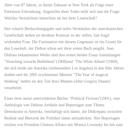
Alter von 87 Jahren, in ihrem Zuhause in New York als Folge einer
Parkinson Erkrankung. Angesichts ihres Todes stellt sich nun die Frage:
Welches Vermächtnis hinterlässt sie bei ihrer Leserschaft?
Ihre scharfe Beobachtungsgabe und tiefes Verständnis der amerikanischen
Gesellschaft stehen im direkten Kontrast zu der stillen, fast fragil
wirkenden Frau. Die Faszination mit diesem Gegensatz ist ein Grund für
den Leserkult, der Didion schon seit ihrer ersten Buch umgibt. Joan
Didions bekanntesten Werke sind ihre ersten beiden Essay-Sammlungen
“Slouching towards Bethlehem”(1968)und “The White Album”(1969),
die sich beide um Amerika (insbesondere Los Angeles) in den 60er Jahren
drehen und ihr 2005 erschienenes Memoir ”The Year of magical
thinking” indem sie den Tod ihres Mannes (John Gregory Dunne)
verarbeitet.
Eines ihrer meist unterschätzten Bücher “Political Fictions”(2001), eine
Anthologie von Didions Artikeln und Reportagen zum Thema
Demokratie in Amerika, beschäftigt sich damit, die Diskrepanz zwischen
Realität und Rhetorik der Politiker:innen aufzudecken. Ihre Reportagen
reichen von President Clintons Affaire mit Monica Lewinsky bis hin zum