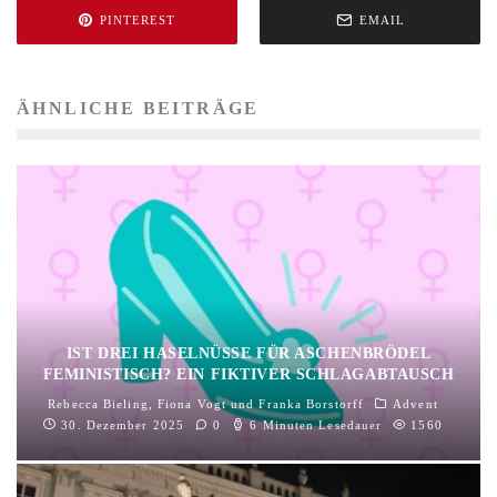
PINTEREST
EMAIL
ÄHNLICHE BEITRÄGE
IST DREI HASELNÜSSE FÜR ASCHENBRÖDEL
FEMINISTISCH? EIN FIKTIVER SCHLAGABTAUSCH
Rebecca Bieling
,
Fiona Vogt
und
Franka Borstorff
Advent
30. Dezember 2025
0
6 Minuten Lesedauer
1560