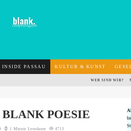
INSIDE PASSAU
KULTUR & KUNST
GESE
WER SIND WIR?
 BLANK POESIE
A
bi
St
0
1 Minute Lesedauer
4713