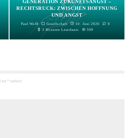
GENERATION ZUKUNFTSANGST –
RECHTSRUCK: ZWISCHEN HOFFNUNG
UND ANGST
Paul Wolß
Gesellschaft
10. Juni 2026
0
3 Minuten Lesedauer
599
d mit
*
markiert