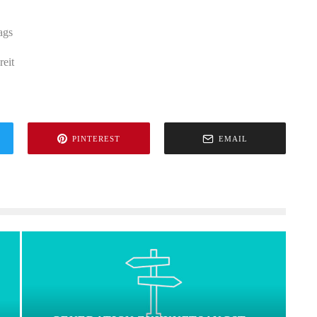
ags
eit
PINTEREST
EMAIL