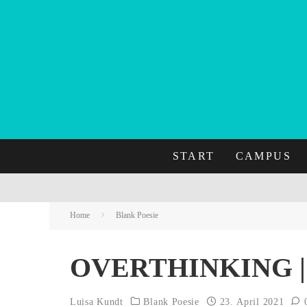
START
CAMPUS
Home
Blank Poesie
OVERTHINKING |
Luisa Kundt
Blank Poesie
23. April 2021