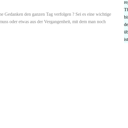
re
Th
e Gedanken den ganzen Tag verfolgen ? Sei es eine wichtige
bi
 muss oder etwas aus der Vergangenheit, mit dem man noch
de
üb
is