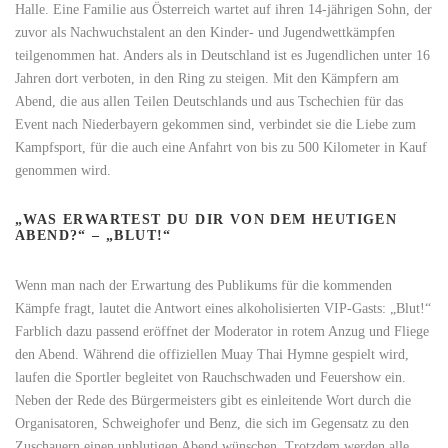
Halle. Eine Familie aus Österreich wartet auf ihren 14-jährigen Sohn, der
zuvor als Nachwuchstalent an den Kinder- und Jugendwettkämpfen
teilgenommen hat. Anders als in Deutschland ist es Jugendlichen unter 16
Jahren dort verboten, in den Ring zu steigen. Mit den Kämpfern am
Abend, die aus allen Teilen Deutschlands und aus Tschechien für das
Event nach Niederbayern gekommen sind, verbindet sie die Liebe zum
Kampfsport, für die auch eine Anfahrt von bis zu 500 Kilometer in Kauf
genommen wird.
„WAS ERWARTEST DU DIR VON DEM HEUTIGEN
ABEND?“ – „BLUT!“
Wenn man nach der Erwartung des Publikums für die kommenden
Kämpfe fragt, lautet die Antwort eines alkoholisierten VIP-Gasts: „Blut!“
Farblich dazu passend eröffnet der Moderator in rotem Anzug und Fliege
den Abend. Während die offiziellen Muay Thai Hymne gespielt wird,
laufen die Sportler begleitet von Rauchschwaden und Feuershow ein.
Neben der Rede des Bürgermeisters gibt es einleitende Wort durch die
Organisatoren, Schweighofer und Benz, die sich im Gegensatz zu den
Zuschauern einen unblutigen Abend wünschen. Trotzdem werden alle