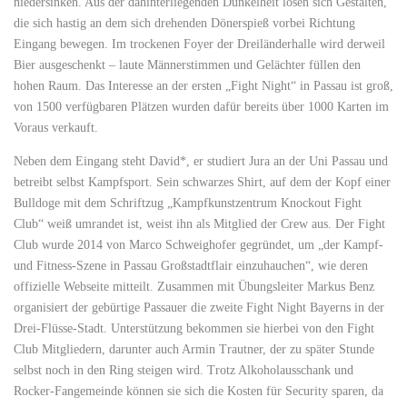
niedersinken. Aus der dahinterliegenden Dunkelheit lösen sich Gestalten,
die sich hastig an dem sich drehenden Dönerspieß vorbei Richtung
Eingang bewegen. Im trockenen Foyer der Dreiländerhalle wird derweil
Bier ausgeschenkt – laute Männerstimmen und Gelächter füllen den
hohen Raum. Das Interesse an der ersten „Fight Night“ in Passau ist groß,
von 1500 verfügbaren Plätzen wurden dafür bereits über 1000 Karten im
Voraus verkauft.
Neben dem Eingang steht David*, er studiert Jura an der Uni Passau und
betreibt selbst Kampfsport. Sein schwarzes Shirt, auf dem der Kopf einer
Bulldoge mit dem Schriftzug „Kampfkunstzentrum Knockout Fight
Club“ weiß umrandet ist, weist ihn als Mitglied der Crew aus. Der Fight
Club wurde 2014 von Marco Schweighofer gegründet, um „der Kampf-
und Fitness-Szene in Passau Großstadtflair einzuhauchen“, wie deren
offizielle Webseite mitteilt. Zusammen mit Übungsleiter Markus Benz
organisiert der gebürtige Passauer die zweite Fight Night Bayerns in der
Drei-Flüsse-Stadt. Unterstützung bekommen sie hierbei von den Fight
Club Mitgliedern, darunter auch Armin Trautner, der zu später Stunde
selbst noch in den Ring steigen wird. Trotz Alkoholausschank und
Rocker-Fangemeinde können sie sich die Kosten für Security sparen, da