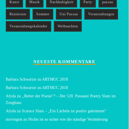
Kunst
Musik
Nachhaltigkeit
Party
passau
Rezension
Sommer
Uni Passau
Veranstaltungen
Veranstaltungskalender
Weihnachten
NEUESTE KOMMENTARE
Barbara Schwartze
zu
ARTMUC 2018
Barbara Schwartze
zu
ARTMUC 2018
Afyda
zu
,,Retter der Poesie“? – Der 120. Passauer Poetry Slam im
Zeughaus
Afyda
zu
Science Slam – „Ein Lächeln ist positiv gekrümmt“
movingon
zu
Nichts ist so sicher wie die ständige Veränderung