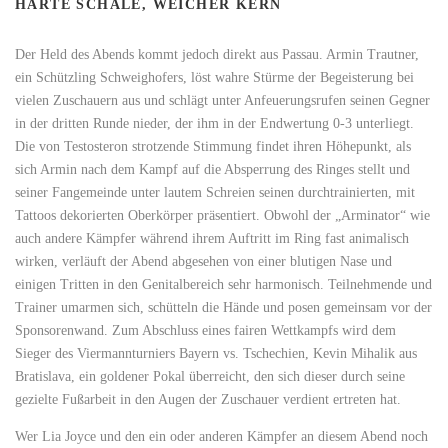
HARTE SCHALE, WEICHER KERN
Der Held des Abends kommt jedoch direkt aus Passau. Armin Trautner,
ein Schützling Schweighofers, löst wahre Stürme der Begeisterung bei
vielen Zuschauern aus und schlägt unter Anfeuerungsrufen seinen Gegner
in der dritten Runde nieder, der ihm in der Endwertung 0-3 unterliegt.
Die von Testosteron strotzende Stimmung findet ihren Höhepunkt, als
sich Armin nach dem Kampf auf die Absperrung des Ringes stellt und
seiner Fangemeinde unter lautem Schreien seinen durchtrainierten, mit
Tattoos dekorierten Oberkörper präsentiert. Obwohl der „Arminator“ wie
auch andere Kämpfer während ihrem Auftritt im Ring fast animalisch
wirken, verläuft der Abend abgesehen von einer blutigen Nase und
einigen Tritten in den Genitalbereich sehr harmonisch. Teilnehmende und
Trainer umarmen sich, schütteln die Hände und posen gemeinsam vor der
Sponsorenwand. Zum Abschluss eines fairen Wettkampfs wird dem
Sieger des Viermannturniers Bayern vs. Tschechien, Kevin Mihalik aus
Bratislava, ein goldener Pokal überreicht, den sich dieser durch seine
gezielte Fußarbeit in den Augen der Zuschauer verdient ertreten hat.
Wer Lia Joyce und den ein oder anderen Kämpfer an diesem Abend noch