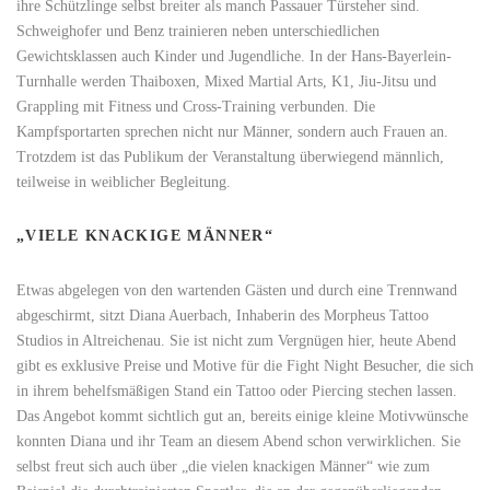
ihre Schützlinge selbst breiter als manch Passauer Türsteher sind.
Schweighofer und Benz trainieren neben unterschiedlichen
Gewichtsklassen auch Kinder und Jugendliche. In der Hans-Bayerlein-
Turnhalle werden Thaiboxen, Mixed Martial Arts, K1, Jiu-Jitsu und
Grappling mit Fitness und Cross-Training verbunden. Die
Kampfsportarten sprechen nicht nur Männer, sondern auch Frauen an.
Trotzdem ist das Publikum der Veranstaltung überwiegend männlich,
teilweise in weiblicher Begleitung.
„VIELE KNACKIGE MÄNNER“
Etwas abgelegen von den wartenden Gästen und durch eine Trennwand
abgeschirmt, sitzt Diana Auerbach, Inhaberin des Morpheus Tattoo
Studios in Altreichenau. Sie ist nicht zum Vergnügen hier, heute Abend
gibt es exklusive Preise und Motive für die Fight Night Besucher, die sich
in ihrem behelfsmäßigen Stand ein Tattoo oder Piercing stechen lassen.
Das Angebot kommt sichtlich gut an, bereits einige kleine Motivwünsche
konnten Diana und ihr Team an diesem Abend schon verwirklichen. Sie
selbst freut sich auch über „die vielen knackigen Männer“ wie zum