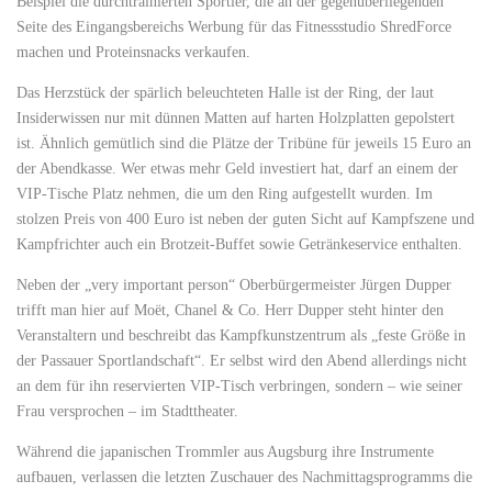
Beispiel die durchtrainierten Sportler, die an der gegenüberliegenden
Seite des Eingangsbereichs Werbung für das Fitnessstudio ShredForce
machen und Proteinsnacks verkaufen.
Das Herzstück der spärlich beleuchteten Halle ist der Ring, der laut
Insiderwissen nur mit dünnen Matten auf harten Holzplatten gepolstert
ist. Ähnlich gemütlich sind die Plätze der Tribüne für jeweils 15 Euro an
der Abendkasse. Wer etwas mehr Geld investiert hat, darf an einem der
VIP-Tische Platz nehmen, die um den Ring aufgestellt wurden. Im
stolzen Preis von 400 Euro ist neben der guten Sicht auf Kampfszene und
Kampfrichter auch ein Brotzeit-Buffet sowie Getränkeservice enthalten.
Neben der „very important person“ Oberbürgermeister Jürgen Dupper
trifft man hier auf Moët, Chanel & Co. Herr Dupper steht hinter den
Veranstaltern und beschreibt das Kampfkunstzentrum als „feste Größe in
der Passauer Sportlandschaft“. Er selbst wird den Abend allerdings nicht
an dem für ihn reservierten VIP-Tisch verbringen, sondern – wie seiner
Frau versprochen – im Stadttheater.
Während die japanischen Trommler aus Augsburg ihre Instrumente
aufbauen, verlassen die letzten Zuschauer des Nachmittagsprogramms die