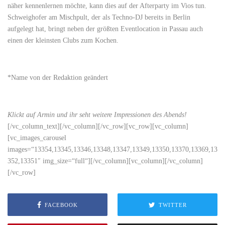
näher kennenlernen möchte, kann dies auf der Afterparty im Vios tun.
Schweighofer am Mischpult, der als Techno-DJ bereits in Berlin
aufgelegt hat, bringt neben der größten Eventlocation in Passau auch
einen der kleinsten Clubs zum Kochen.
*Name von der Redaktion geändert
Klickt auf Armin und ihr seht weitere Impressionen des Abends!
[/vc_column_text][/vc_column][/vc_row][vc_row][vc_column]
[vc_images_carousel
images=“13354,13345,13346,13348,13347,13349,13350,13370,13369,13
352,13351″ img_size=“full“][/vc_column][vc_column][/vc_column]
[/vc_row]
FACEBOOK
TWITTER