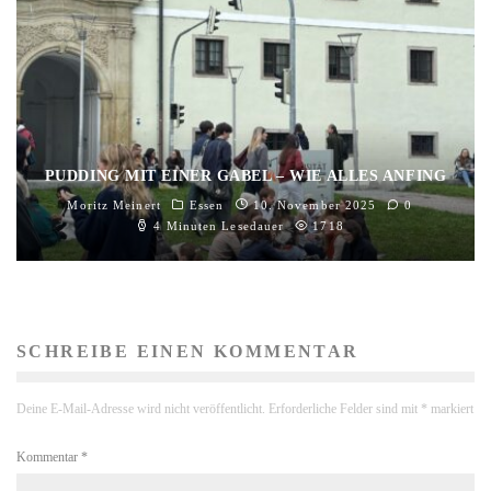
PUDDING MIT EINER GABEL – WIE ALLES ANFING
Moritz Meinert
Essen
10. November 2025
0
4 Minuten Lesedauer
1718
SCHREIBE EINEN KOMMENTAR
Deine E-Mail-Adresse wird nicht veröffentlicht.
Erforderliche Felder sind mit
*
markiert
Kommentar
*