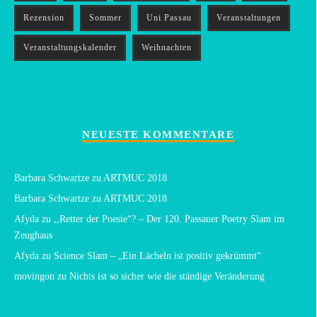
Rezension
Sommer
Uni Passau
Veranstaltungen
Veranstaltungskalender
Weihnachten
NEUESTE KOMMENTARE
Barbara Schwartze
zu
ARTMUC 2018
Barbara Schwartze
zu
ARTMUC 2018
Afyda
zu
,,Retter der Poesie“? – Der 120. Passauer Poetry Slam im
Zeughaus
Afyda
zu
Science Slam – „Ein Lächeln ist positiv gekrümmt“
movingon
zu
Nichts ist so sicher wie die ständige Veränderung