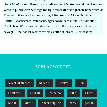
bietet
blank
. Journalismus von Studierenden für Studierende. Auf unserer
Website publizieren wir regelmäßig Artikel zu einer großen Bandbreite an
Themen. Diese reichen von Kultur, Literatur und Mode bis hin zu
Politik, Gesellschaft, Veranstaltungen sowie dem aktuellen Campus-
Geschehen. Wir schreiben also über (fast) alles, was Passau bietet und
bewegt – und das ist weit mehr als es auf den ersten Blick scheint.
SCHLAGWÖRTER
Adventskalender
BLANK
Festival
Film
Filmkritik
Fußball
Interview
Kino
Kultur
Kunst
Musik
Nachhaltigkeit
Party
passau