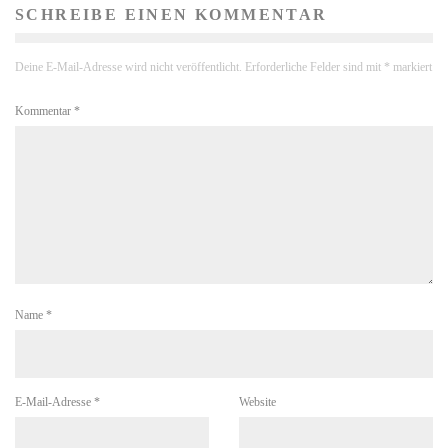
SCHREIBE EINEN KOMMENTAR
Deine E-Mail-Adresse wird nicht veröffentlicht.
Erforderliche Felder sind mit
*
markiert
Kommentar
*
Name
*
E-Mail-Adresse
*
Website