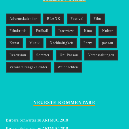
Adventskalender
BLANK
Festival
Film
Filmkritik
Fußball
Interview
Kino
Kultur
Kunst
Musik
Nachhaltigkeit
Party
passau
Rezension
Sommer
Uni Passau
Veranstaltungen
Veranstaltungskalender
Weihnachten
NEUESTE KOMMENTARE
Barbara Schwartze
zu
ARTMUC 2018
Barbara Schwartze
zu
ARTMUC 2018