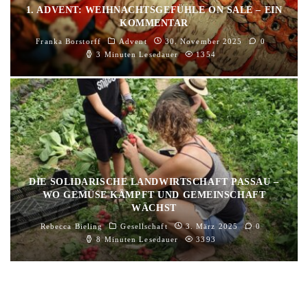
1. ADVENT: WEIHNACHTSGEFÜHLE ON SALE – EIN
KOMMENTAR
Franka Borstorff
Advent
30. November 2025
0
3 Minuten Lesedauer
1354
DIE SOLIDARISCHE LANDWIRTSCHAFT PASSAU –
WO GEMÜSE KÄMPFT UND GEMEINSCHAFT
WÄCHST
Rebecca Bieling
Gesellschaft
3. März 2025
0
8 Minuten Lesedauer
3393