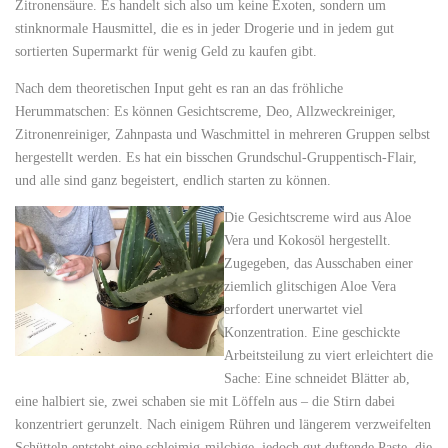
Zitronensäure. Es handelt sich also um keine Exoten, sondern um
stinknormale Hausmittel, die es in jeder Drogerie und in jedem gut
sortierten Supermarkt für wenig Geld zu kaufen gibt.
Nach dem theoretischen Input geht es ran an das fröhliche
Herummatschen: Es können Gesichtscreme, Deo, Allzweckreiniger,
Zitronenreiniger, Zahnpasta und Waschmittel in mehreren Gruppen selbst
hergestellt werden. Es hat ein bisschen Grundschul-Gruppentisch-Flair,
und alle sind ganz begeistert, endlich starten zu können.
Die Gesichtscreme wird aus Aloe
Vera und Kokosöl hergestellt.
Zugegeben, das Ausschaben einer
ziemlich glitschigen Aloe Vera
erfordert unerwartet viel
Konzentration. Eine geschickte
Arbeitsteilung zu viert erleichtert die
Sache: Eine schneidet Blätter ab,
eine halbiert sie, zwei schaben sie mit Löffeln aus – die Stirn dabei
konzentriert gerunzelt. Nach einigem Rühren und längerem verzweifelten
Schütteln entsteht eine schleimig-milchige, jedoch gut duftende Paste, die