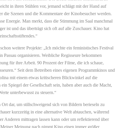
eicht in ihren Stühlen vor, jemand schlägt mit der Hand auf
ser die Szenen und die Kommentare der Kinobesucher werden.
isse Energie. Man merkt, dass die Stimmung im Saal manchmal
er ist und das überträgt sich oft auf alle Zuschauer. Kino hat
inschaftsstiftendes.“
schon weitere Projekte: „Ich möchte ein feministisches Festival
 in Passau organisieren. Weibliche Regisseure bekommen
ung für ihre Arbeit. 90 Prozent der Filme, die ich schaue,
seuren.“ Seit dem Betreiben eines eigenen Programmkinos und
lina mit einem etwas kritischeren Blickwinkel auf die
ein Spiegel der Gesellschaft sein, haben aber auch die Macht,
erte unterbewusst zu steuern.“
n Ort dar, um stillschweigend sich von Bildern berieseln zu
chauer kurzzeitig in eine alternative Welt abtauchen, während
r Anderen mittragen lassen kann oder um reflektierend über
„Meiner Meinung nach nimmt Kino einen immer größer