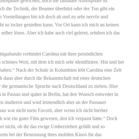
mosphäre gewichen, doch die familiäre Atmosphäre ist
h die Technik, der Beamer überhitzt oder der Ton gibt ein
 Vorstellungen bin ich doch ab und zu sehr nervös und
cht so locker genießen kann. Vor Ort kann ich mich an keinen
lber lösen. Aber ich habe auch viel gelernt, seitdem ich das
 Vagabundo
verbindet Carolina mit ihrer persönlichen
 schönes Wort, mit dem ich mich sehr identifiziere. Hin und her
 haben.“ Nach der Schule in Kolumbien lebt Carolina eine Zeit
ch dann aber durch die Bekanntschaft mit einer deutschen
ür die germanische Sprache nach Deutschland zu ziehen. Hier
nn in Passau und später in Berlin, hat den Wunsch entweder in
 studieren und wird letztendlich aber an der Passauer
au war nicht mein Favorit, aber wenn ich nicht hierher
wie ein guter Film gewesen, den ich verpasst hätte.“ Doch
ber nicht, ob ihr das ewige Umherziehen gefällt und so
nerin bei der Benennung ihres mobilen Kinos für das