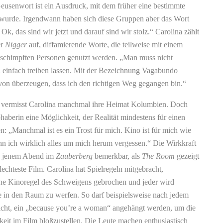
Geusenwort ist ein Ausdruck, mit dem früher eine bestimmte
 wurde. Irgendwann haben sich diese Gruppen aber das Wort
Ok, das sind wir jetzt und darauf sind wir stolz.“ Carolina zählt
er
Nigger
auf, diffamierende Worte, die teilweise mit einem
eschimpften Personen genutzt werden. „Man muss nicht
h einfach treiben lassen. Mit der Bezeichnung Vagabundo
von überzeugen, dass ich den richtigen Weg gegangen bin.“
t vermisst Carolina manchmal ihre Heimat Kolumbien. Doch
bhaberin eine Möglichkeit, der Realität mindestens für einen
n: „Manchmal ist es ein Trost für mich. Kino ist für mich wie
n ich wirklich alles um mich herum vergessen.“ Die Wirkkraft
n jenem Abend im
Zauberberg
bemerkbar, als
The Room
gezeigt
lechteste Film. Carolina hat Spielregeln mitgebracht,
ne Kinoregel des Schweigens gebrochen und jeder wird
e in den Raum zu werfen. So darf beispielsweise nach jedem
pricht, ein „because you’re a woman“ angehängt werden, um die
hkeit im Film bloßzustellen. Die Leute machen enthusiastisch