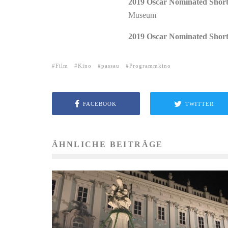
2019 Oscar Nominated Short 
Museum
2019 Oscar Nominated Short
Film
Kino
passau
Programmkino
FACEBOOK
TWITTER
ÄHNLICHE BEITRÄGE