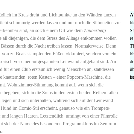
üdlich im Kreis dreht und Lichtpunkte an den Wänden tanzen
A
Sicht schummrig werden lassen und nur noch die Silhouetten zur
bi
kennbar sind, an solch einem Ort wie dem
Zauberberg
St
 all diejenigen, die dem Stress des Alltags entkommen wollen
re
Bässen durch die Nacht treiben lassen. Normalerweise. Denn
Th
ht von zu Beats stampfenden Füßen okkupiert, sondern von ein
bi
isorisch vor einer aufgespannten Leinwand aufgebaut sind. An
de
d für einen Club erstaunlich wenig Menschen an, stattdessen
üb
ise knatternden, roten Kasten – einer Popcorn-Maschine, die
is
römt. Wohnzimmer-Stimmung kommt auf, wenn sich die
e begeben, sich in die Sofas in den ersten beiden Reihen fallen
 legen und sich unterhalten, während sich auf der Leinwand
 Hund im Comic-Stil erscheint, genauso wie ein Trompete-
 und langen Haaren. Letztendlich, umringt von einer Filmrolle
aut sich der Name des besonderen Programmkinos im Zentrum
o.