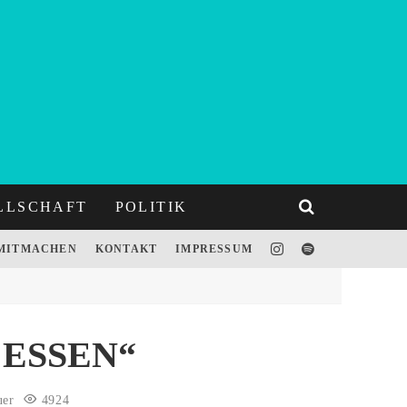
LLSCHAFT
POLITIK
MITMACHEN
KONTAKT
IMPRESSUM
 ESSEN“
uer
4924