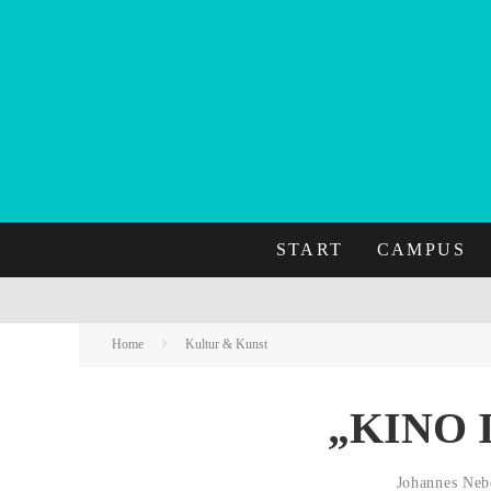
START
CAMPUS
Home
Kultur & Kunst
„KINO 
Johannes Neb