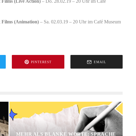
Films (Live Action)
– Do. 28.02.19 – 20 Uhr im Café
 Films (Animation)
– Sa. 02.03.19 – 20 Uhr im Café Museum
PINTEREST
EMAIL
MEHR ALS BLANKE WORTE: SPRACHE