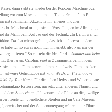
 Kasse, dann steht sie wieder bei der Popcorn-Maschine oder
ellung vor zum Mischpult, um den Ton perfekt auf das Bild
n mit spanischem Akzent hat ihr eigenes, mobiles
racht. Manchmal managt sie die Vorstellungen im Alleingang,
nd ihr Mann beim Aufbau und der Technik. „In Berlin war ich
ftkino. Das hat mir so gefallen, dass ich auch etwas in dem
au habe ich so etwas noch nicht miterlebt, also kam mir der
zu organisieren.“ So entsteht die Idee für das
Sommerkino beim
 mit Biergarten. Carolina zeigt in Zusammenarbeit mit dem
s sich um die Filmlizenzen kümmert, teilweise Filmklassiker
um
, teilweise Geheimtipps mit
What We Do In The Shadows
,
ll Me By Your Name
. Für die kalten Herbst- und Wintermonate
Programmkino fortzusetzen, nur jetzt unter anderem Namen und
und dem
Zauberberg
. „Ich versuche die Filme an die jeweilige
rberg zeige ich jugendlichere Streifen und im Café Museum
gelgezwitscher und der Sonnenuntergang während der Filme