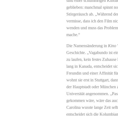
sind einer schummrigen Kinoat
geblieben: manchmal spinnt noc
Störgeräusch ab. „Während den
vermisse, dass ich den Film ni
wenden und muss das Problem se
mache.“
Die Namensänderung in
Kino
Geschichte. „Vagabundo ist ein
zu laufen, kein festes Zuhause
lang in Kanada, entscheidet si
Freundin und einer Affinität f
wohnt sie erst in Stuttgart, da
der Hauptstadt oder München zu
Universität angenommen. „Pass
gekommen wäre, wäre das auch 
Carolina wusste lange Zeit sel
entscheidet sich die Kolumbia