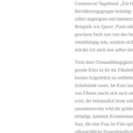
Geusenwort
Vagabund
: „Ein 
Bevölkerungsgruppe beleidigt
selber angeeignet und meinten: 
Beispiele wie Q
ueer
,
Punk
od
gewissen Stolz nun von den b
ortsabhängig sein, sondern sic
möchte ich mich nun selber da
Trotz ihrer Ortsunabhängigkei
gerade Kino ist für die Filmlie
kurzen Augenblick zu entfliehe
Schokolade essen. Im Kino kan
von Filmen macht sich auch a
wird, der bekanntlich beste sch
ausnahmsweise wird die golde
ermutigt, lautstark Kommentar
Satz, die eine Frau im Film s
offensichtliche Frauenfeindlic