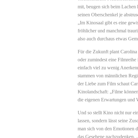
mit, beugen sich beim Lachen l
seinen Oberschenkel je abstru
„Im Kinosaal gibt es eine gew
fröhlicher und manchmal traurig
also auch durchaus etwas Geme
Für die Zukunft plant Carolina 
oder zumindest eine Filmreihe
einfach viel zu wenig Anerkenn
stammen von männlichen Regis
der Liebe zum Film schaut Caro
Kinolandschaft: „Filme können 
die eigenen Erwartungen und W
Und so stellt Kino nicht nur ei
lassen, sondern lässt seine Zus
man sich von den Emotionen de
das Gesehene nachzudenken. 