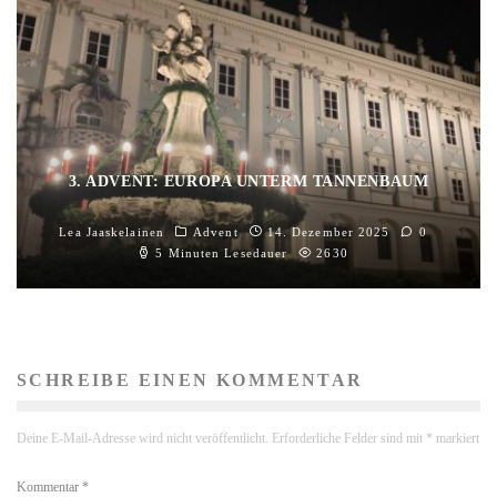
3. ADVENT: EUROPA UNTERM TANNENBAUM
Lea Jaaskelainen
Advent
14. Dezember 2025
0
5 Minuten Lesedauer
2630
SCHREIBE EINEN KOMMENTAR
Deine E-Mail-Adresse wird nicht veröffentlicht.
Erforderliche Felder sind mit
*
markiert
Kommentar
*