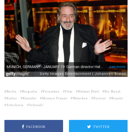
Berlin
Biografie
Fernsehen
Film
Helmut Dietl
Kir Royal
Kultur
Künstler
Monaco Franze
München
Portrait
Rossini
Schickeria
Schtonk!
FACEBOOK
TWITTER