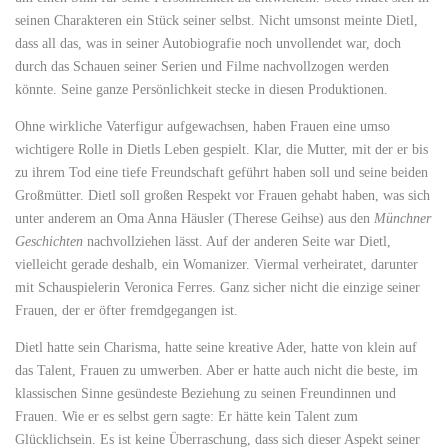
seinen Charakteren ein Stück seiner selbst. Nicht umsonst meinte Dietl,
dass all das, was in seiner Autobiografie noch unvollendet war, doch
durch das Schauen seiner Serien und Filme nachvollzogen werden
könnte. Seine ganze Persönlichkeit stecke in diesen Produktionen.
Ohne wirkliche Vaterfigur aufgewachsen, haben Frauen eine umso
wichtigere Rolle in Dietls Leben gespielt. Klar, die Mutter, mit der er bis
zu ihrem Tod eine tiefe Freundschaft geführt haben soll und seine beiden
Großmütter. Dietl soll großen Respekt vor Frauen gehabt haben, was sich
unter anderem an Oma Anna Häusler (Therese Geihse) aus den
Münchner
Geschichten
nachvollziehen lässt. Auf der anderen Seite war Dietl,
vielleicht gerade deshalb, ein Womanizer. Viermal verheiratet, darunter
mit Schauspielerin Veronica Ferres. Ganz sicher nicht die einzige seiner
Frauen, der er öfter fremdgegangen ist.
Dietl hatte sein Charisma, hatte seine kreative Ader, hatte von klein auf
das Talent, Frauen zu umwerben. Aber er hatte auch nicht die beste, im
klassischen Sinne gesündeste Beziehung zu seinen Freundinnen und
Frauen. Wie er es selbst gern sagte: Er hätte kein Talent zum
Glücklichsein. Es ist keine Überraschung, dass sich dieser Aspekt seiner