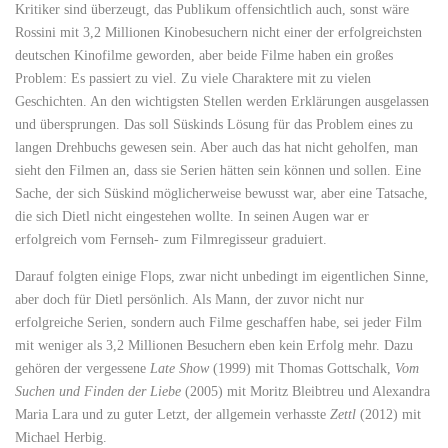
Kritiker sind überzeugt, das Publikum offensichtlich auch, sonst wäre
Rossini mit 3,2 Millionen Kinobesuchern nicht einer der erfolgreichsten
deutschen Kinofilme geworden, aber beide Filme haben ein großes
Problem: Es passiert zu viel. Zu viele Charaktere mit zu vielen
Geschichten. An den wichtigsten Stellen werden Erklärungen ausgelassen
und übersprungen. Das soll Süskinds Lösung für das Problem eines zu
langen Drehbuchs gewesen sein. Aber auch das hat nicht geholfen, man
sieht den Filmen an, dass sie Serien hätten sein können und sollen. Eine
Sache, der sich Süskind möglicherweise bewusst war, aber eine Tatsache,
die sich Dietl nicht eingestehen wollte. In seinen Augen war er
erfolgreich vom Fernseh- zum Filmregisseur graduiert.
Darauf folgten einige Flops, zwar nicht unbedingt im eigentlichen Sinne,
aber doch für Dietl persönlich. Als Mann, der zuvor nicht nur
erfolgreiche Serien, sondern auch Filme geschaffen habe, sei jeder Film
mit weniger als 3,2 Millionen Besuchern eben kein Erfolg mehr. Dazu
gehören der vergessene
Late Show
(1999) mit Thomas Gottschalk,
Vom
Suchen und Finden der Liebe
(2005) mit Moritz Bleibtreu und Alexandra
Maria Lara und zu guter Letzt, der allgemein verhasste
Zettl
(2012) mit
Michael Herbig.