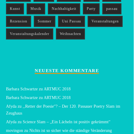
Kunst
Musik
Nachhaltigkeit
Party
passau
Rezension
Sommer
Uni Passau
Veranstaltungen
Veranstaltungskalender
Weihnachten
NEUESTE KOMMENTARE
Barbara Schwartze
zu
ARTMUC 2018
Barbara Schwartze
zu
ARTMUC 2018
Afyda
zu
,,Retter der Poesie“? – Der 120. Passauer Poetry Slam im
Zeughaus
Afyda
zu
Science Slam – „Ein Lächeln ist positiv gekrümmt“
movingon
zu
Nichts ist so sicher wie die ständige Veränderung