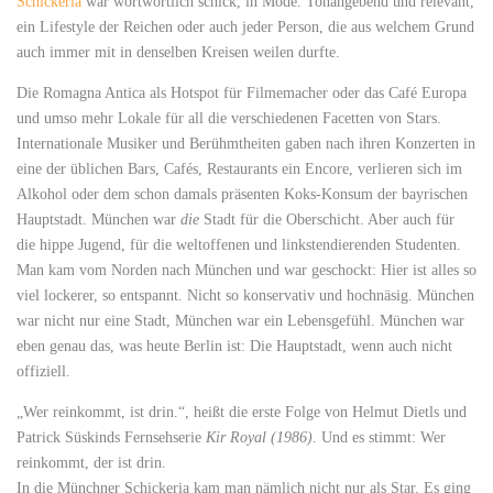
Schickeria
war wortwörtlich schick, in Mode. Tonangebend und relevant,
ein Lifestyle der Reichen oder auch jeder Person, die aus welchem Grund
auch immer mit in denselben Kreisen weilen durfte.
Die Romagna Antica als Hotspot für Filmemacher oder das Café Europa
und umso mehr Lokale für all die verschiedenen Facetten von Stars.
Internationale Musiker und Berühmtheiten gaben nach ihren Konzerten in
eine der üblichen Bars, Cafés, Restaurants ein Encore, verlieren sich im
Alkohol oder dem schon damals präsenten Koks-Konsum der bayrischen
Hauptstadt. München war
die
Stadt für die Oberschicht. Aber auch für
die hippe Jugend, für die weltoffenen und linkstendierenden Studenten.
Man kam vom Norden nach München und war geschockt: Hier ist alles so
viel lockerer, so entspannt. Nicht so konservativ und hochnäsig. München
war nicht nur eine Stadt, München war ein Lebensgefühl. München war
eben genau das, was heute Berlin ist: Die Hauptstadt, wenn auch nicht
offiziell.
„Wer reinkommt, ist drin.“, heißt die erste Folge von Helmut Dietls und
Patrick Süskinds Fernsehserie
Kir Royal (1986)
. Und es stimmt: Wer
reinkommt, der ist drin.
In die Münchner Schickeria kam man nämlich nicht nur als Star. Es ging