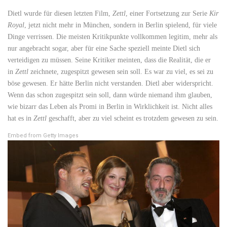
Dietl wurde für diesen letzten Film,
Zettl
, einer Fortsetzung zur Serie
Kir
Royal
, jetzt nicht mehr in München, sondern in Berlin spielend, für viele
Dinge verrissen. Die meisten Kritikpunkte vollkommen legitim, mehr als
nur angebracht sogar, aber für eine Sache speziell meinte Dietl sich
verteidigen zu müssen. Seine Kritiker meinten, dass die Realität, die er
in
Zettl
zeichnete, zugespitzt gewesen sein soll. Es war zu viel, es sei zu
böse gewesen. Er hätte Berlin nicht verstanden. Dietl aber widerspricht.
Wenn das schon zugespitzt sein soll, dann würde niemand ihm glauben,
wie bizarr das Leben als Promi in Berlin in Wirklichkeit ist. Nicht alles
hat es in
Zettl
geschafft, aber zu viel scheint es trotzdem gewesen zu sein.
Embed from Getty Images