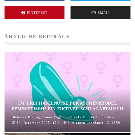
PINTEREST
EMAIL
ÄHNLICHE BEITRÄGE
IST DREI HASELNÜSSE FÜR ASCHENBRÖDEL
FEMINISTISCH? EIN FIKTIVER SCHLAGABTAUSCH
Rebecca Bieling
,
Fiona Vogt
und
Franka Borstorff
Advent
30. Dezember 2025
0
6 Minuten Lesedauer
1559