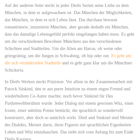
Auf der anderen Seite steckt in jeder Dietls Serien seine Liebe zu dem
München, in dem er aufgewachsen ist. Das München der Möglichkeiten,
das München, in dem es sich Leben lässt. Das durchaus bewusst
romantisierte, inszenierte München, aber gerade deshalb ein München,
dass das damalige Lebensgefühl perfekt eingefangen haben muss. Es geht
um die verschiedenen Bewohner Münchens aus den verschiedenen
Schichten und Stadtteilen. Um die Alten am Harras, ob weise oder
griesgrämig, um die Jungen in Schwabing, ob hip oder out.
Es geht um
die sich verändernden Stadtteile
und es geht ganz klar um die Münchner
Schickeria.
In Dietls Werken steckt Präzision. Vor allem in der Zusammenarbeit mit
Patrick Süskind, den er aus purer Intuition zu einem engen Freund und
wiederholtem Co-Autor machte, noch bevor Süskind für
Das
Parfum
weltberühmt wurde. Jeder Dialog mit einem gewissen Witz, einer
Ironie, einer subtilen Pointe bestückt, die sprachlich so wundervoll
konstruiert, aber doch so natürlich wirkt. Dietl und Süskind sind Meister
des Dialekts, Meister darin, ihren Figuren mit sprachlichen Eigenheiten
Leben und Witz einzuhauchen. Das zieht sich vom Anfang bis zum Ende
Dietls Karriere.