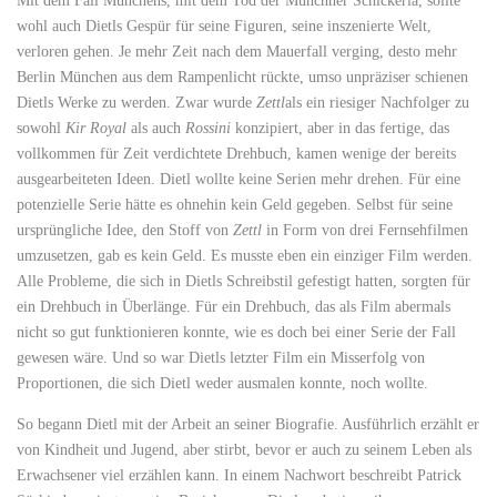
Mit dem Fall Münchens, mit dem Tod der Münchner Schickeria, sollte
wohl auch Dietls Gespür für seine Figuren, seine inszenierte Welt,
verloren gehen. Je mehr Zeit nach dem Mauerfall verging, desto mehr
Berlin München aus dem Rampenlicht rückte, umso unpräziser schienen
Dietls Werke zu werden. Zwar wurde
Zettl
als ein riesiger Nachfolger zu
sowohl
Kir Royal
als auch
Rossini
konzipiert, aber in das fertige, das
vollkommen für Zeit verdichtete Drehbuch, kamen wenige der bereits
ausgearbeiteten Ideen. Dietl wollte keine Serien mehr drehen. Für eine
potenzielle Serie hätte es ohnehin kein Geld gegeben. Selbst für seine
ursprüngliche Idee, den Stoff von
Zettl
in Form von drei Fernsehfilmen
umzusetzen, gab es kein Geld. Es musste eben ein einziger Film werden.
Alle Probleme, die sich in Dietls Schreibstil gefestigt hatten, sorgten für
ein Drehbuch in Überlänge. Für ein Drehbuch, das als Film abermals
nicht so gut funktionieren konnte, wie es doch bei einer Serie der Fall
gewesen wäre. Und so war Dietls letzter Film ein Misserfolg von
Proportionen, die sich Dietl weder ausmalen konnte, noch wollte.
So begann Dietl mit der Arbeit an seiner Biografie. Ausführlich erzählt er
von Kindheit und Jugend, aber stirbt, bevor er auch zu seinem Leben als
Erwachsener viel erzählen kann. In einem Nachwort beschreibt Patrick