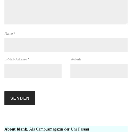
Name
*
E-Mail-Adresse
*
Website
About blank.
Als Campusmagazin der Uni Passau