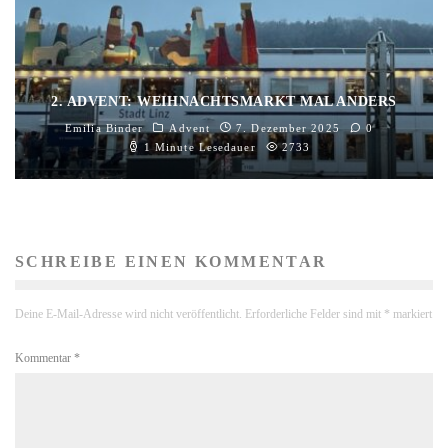
2. ADVENT: WEIHNACHTSMARKT MAL ANDERS
Emilia Binder
Advent
7. Dezember 2025
0
1 Minute Lesedauer
2733
SCHREIBE EINEN KOMMENTAR
Deine E-Mail-Adresse wird nicht veröffentlicht.
Erforderliche Felder sind mit
*
markiert
Kommentar
*