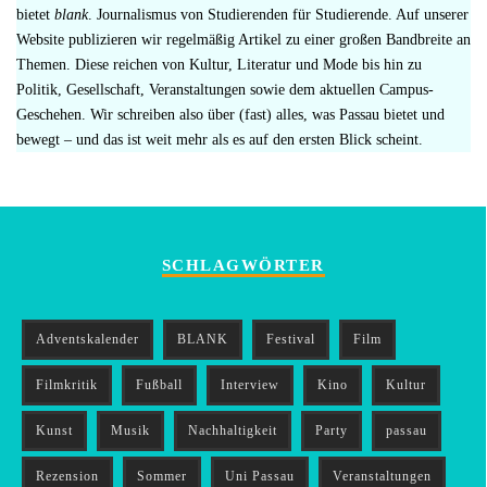
bietet
blank
. Journalismus von Studierenden für Studierende. Auf unserer
Website publizieren wir regelmäßig Artikel zu einer großen Bandbreite an
Themen. Diese reichen von Kultur, Literatur und Mode bis hin zu
Politik, Gesellschaft, Veranstaltungen sowie dem aktuellen Campus-
Geschehen. Wir schreiben also über (fast) alles, was Passau bietet und
bewegt – und das ist weit mehr als es auf den ersten Blick scheint.
SCHLAGWÖRTER
Adventskalender
BLANK
Festival
Film
Filmkritik
Fußball
Interview
Kino
Kultur
Kunst
Musik
Nachhaltigkeit
Party
passau
Rezension
Sommer
Uni Passau
Veranstaltungen