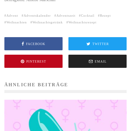
Advent
Adventskalender
Adventszeit
Cocktail
Rezept
Weihnachten
Weihnachtsgetränk
Weihnachtsrezept
FACEBOOK
TWITTER
PINTEREST
EMAIL
ÄHNLICHE BEITRÄGE