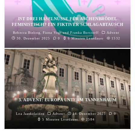
IST DREI HASELNÜSSE FÜR ASCHENBRÖDEL
FEMINISTISCH? EIN FIKTIVER SCHLAGABTAUSCH
Rebecca Bieling
,
Fiona Vogt
und
Franka Borstorff
Advent
30. Dezember 2025
0
6 Minuten Lesedauer
1532
3. ADVENT: EUROPA UNTERM TANNENBAUM
Lea Jaaskelainen
Advent
14. Dezember 2025
0
5 Minuten Lesedauer
2584