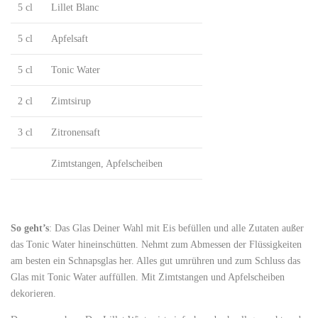
5 cl
Lillet Blanc
5 cl
Apfelsaft
5 cl
Tonic Water
2 cl
Zimtsirup
3 cl
Zitronensaft
Zimtstangen, Apfelscheiben
So geht’s
: Das Glas Deiner Wahl mit Eis befüllen und alle Zutaten außer
das Tonic Water hineinschütten. Nehmt zum Abmessen der Flüssigkeiten
am besten ein Schnapsglas her. Alles gut umrühren und zum Schluss das
Glas mit Tonic Water auffüllen. Mit Zimtstangen und Apfelscheiben
dekorieren.