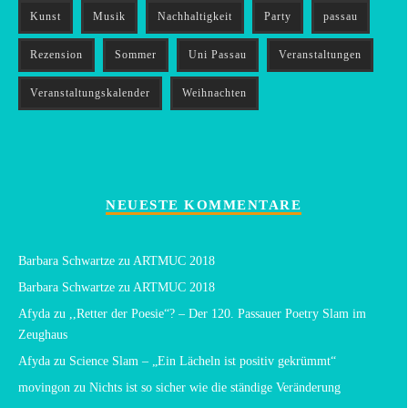
Kunst
Musik
Nachhaltigkeit
Party
passau
Rezension
Sommer
Uni Passau
Veranstaltungen
Veranstaltungskalender
Weihnachten
NEUESTE KOMMENTARE
Barbara Schwartze
zu
ARTMUC 2018
Barbara Schwartze
zu
ARTMUC 2018
Afyda
zu
,,Retter der Poesie“? – Der 120. Passauer Poetry Slam im
Zeughaus
Afyda
zu
Science Slam – „Ein Lächeln ist positiv gekrümmt“
movingon
zu
Nichts ist so sicher wie die ständige Veränderung