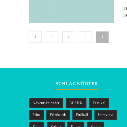
„D
Da
1
2
3
4
SCHLAGWÖRTER
Adventskalender
BLANK
Festival
Film
Filmkritik
Fußball
Interview
Kino
Kultur
Kunst
Musik