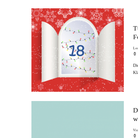
T
F
Le
Di
Kl
D
w
Vi