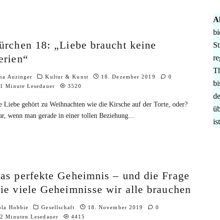
A
bi
ürchen 18: „Liebe braucht keine
St
erien“
re
Th
na Auzinger
Kultur & Kunst
18. Dezember 2019
0
bi
1 Minute Lesedauer
3520
de
e Liebe gehört zu Weihnachten wie die Kirsche auf der Torte, oder?
üb
ar, wenn man gerade in einer tollen Beziehung
...
is
as perfekte Geheimnis – und die Frage
ie viele Geheimnisse wir alle brauchen
ola Hobbie
Gesellschaft
18. November 2019
0
2 Minuten Lesedauer
4415