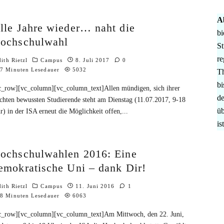
A
lle Jahre wieder… naht die
bi
ochschulwahl
St
re
dith Rietzl
Campus
8. Juli 2017
0
7 Minuten Lesedauer
5032
Th
bi
c_row][vc_column][vc_column_text]Allen mündigen, sich ihrer
de
chten bewussten Studierende steht am Dienstag (11.07.2017, 9-18
üb
r) in der ISA erneut die Möglichkeit offen,
...
is
ochschulwahlen 2016: Eine
emokratische Uni – dank Dir!
dith Rietzl
Campus
11. Juni 2016
1
8 Minuten Lesedauer
6063
c_row][vc_column][vc_column_text]Am Mittwoch, den 22. Juni,