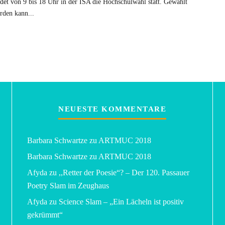
ndet von 9 bis 18 Uhr in der ISA die Hochschulwahl statt. Gewählt
rden kann
...
NEUESTE KOMMENTARE
Barbara Schwartze
zu
ARTMUC 2018
Barbara Schwartze
zu
ARTMUC 2018
Afyda
zu
,,Retter der Poesie“? – Der 120. Passauer
Poetry Slam im Zeughaus
Afyda
zu
Science Slam – „Ein Lächeln ist positiv
gekrümmt“