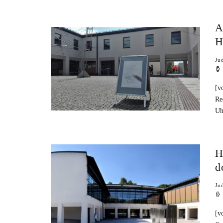
A
H
Ju
[v
Re
Uh
H
d
Ju
[v