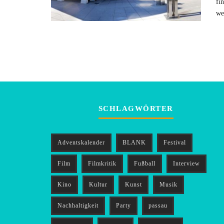
fi
we
SCHLAGWÖRTER
Adventskalender
BLANK
Festival
Film
Filmkritik
Fußball
Interview
Kino
Kultur
Kunst
Musik
Nachhaltigkeit
Party
passau