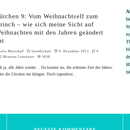
A
ürchen 9: Vom Weihnachtself zum
bi
rinch – wie sich meine Sicht auf
St
eihnachten mit den Jahren geändert
re
at
Th
bi
elie Marschall
Gesellschaft
9. Dezember 2021
0
de
2 Minuten Lesedauer
3058
üb
h ja, alle Jahre wieder… Da kommt sie, die schönste Zeit des Jahres;
is
ßer die Glocken nie klingen. Doch irgendwie
...
NEUESTE KOMMENTARE