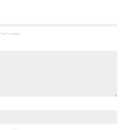
d mit
*
markiert