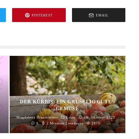
PINTEREST
EMAIL
N
DER KÜRBIS: EIN GRUSELIG GUTES
GEMÜSE
Magdalena Brandstetter
Essen
26. Oktober 2023
0
2 Minuten Lesedauer
2875