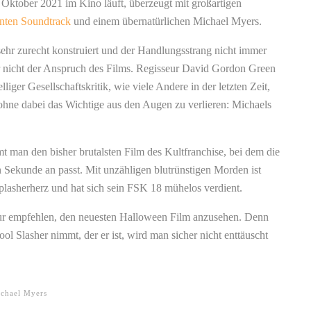
. Oktober 2021 im Kino läuft, überzeugt mit großartigen
nten Soundtrack
und einem übernatürlichen Michael Myers.
hr zurecht konstruiert und der Handlungsstrang nicht immer
ar nicht der Anspruch des Films. Regisseur David Gordon Green
elliger Gesellschaftskritik, wie viele Andere in der letzten Zeit,
, ohne dabei das Wichtige aus den Augen zu verlieren: Michaels
 man den bisher brutalsten Film des Kultfranchise, bei dem die
 Sekunde an passt. Mit unzähligen blutrünstigen Morden ist
 Splasherherz und hat sich sein FSK 18 mühelos verdient.
ur empfehlen, den neuesten Halloween Film anzusehen. Denn
l Slasher nimmt, der er ist, wird man sicher nicht enttäuscht
chael Myers