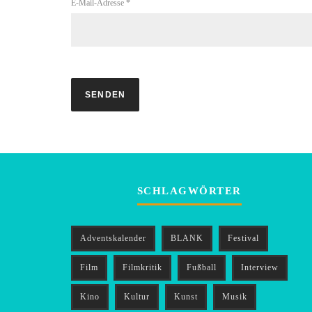
E-Mail-Adresse
*
SCHLAGWÖRTER
Adventskalender
BLANK
Festival
Film
Filmkritik
Fußball
Interview
Kino
Kultur
Kunst
Musik