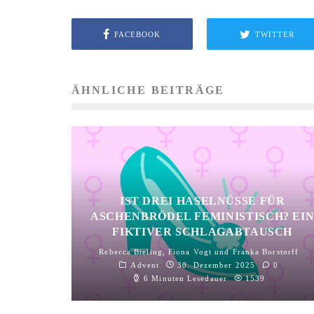
FACEBOOK
TWITTER
ÄHNLICHE BEITRÄGE
IST DREI HASELNÜSSE FÜR
ASCHENBRÖDEL FEMINISTISCH? EI
FIKTIVER SCHLAGABTAUSCH
Rebecca Bieling
,
Fiona Vogt
und
Franka Borstorff
Advent
30. Dezember 2025
0
6 Minuten Lesedauer
1539