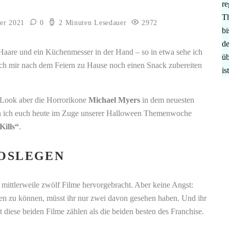
re
Th
er 2021
0
2 Minuten Lesedauer
2972
bi
de
 Haare und ein Küchenmesser in der Hand – so in etwa sehe ich
üb
ch mir nach dem Feiern zu Hause noch einen Snack zubereiten
is
 Look aber die Horrorikone
Michael Myers
in dem neuesten
n ich euch heute im Zuge unserer Halloween Themenwoche
Kills“
.
LOSLEGEN
ittlerweile zwölf Filme hervorgebracht. Aber keine Angst:
n zu können, müsst ihr nur zwei davon gesehen haben. Und ihr
diese beiden Filme zählen als die beiden besten des Franchise.