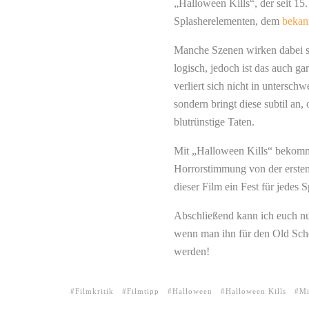
„Halloween Kills“, der seit 15
Splasherelementen, dem
bekan
Manche Szenen wirken dabei se
logisch, jedoch ist das auch g
verliert sich nicht in unterschw
sondern bringt diese subtil an
blutrünstige Taten.
Mit „Halloween Kills“ bekommt
Horrorstimmung von der ersten
dieser Film ein Fest für jedes
Abschließend kann ich euch n
wenn man ihn für den Old Schoo
werden!
Filmkritik
Filmtipp
Halloween
Halloween Kills
Mi