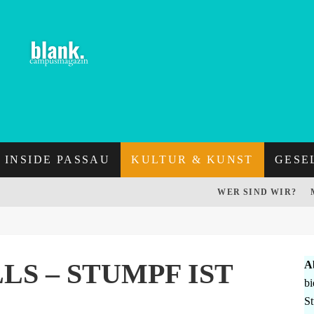
INSIDE PASSAU
KULTUR & KUNST
GESE
WER SIND WIR?
S – STUMPF IST
A
bi
St