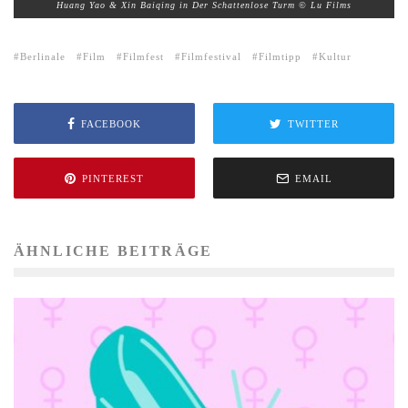
Huang Yao & Xin Baiqing in Der Schattenlose Turm © Lu Films
Berlinale
Film
Filmfest
Filmfestival
Filmtipp
Kultur
FACEBOOK
TWITTER
PINTEREST
EMAIL
ÄHNLICHE BEITRÄGE