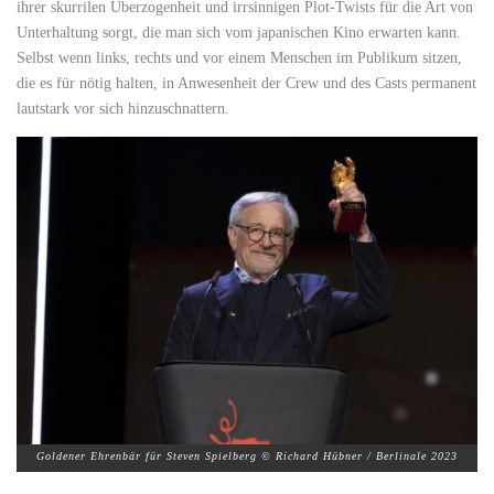
ihrer skurrilen Überzogenheit und irrsinnigen Plot-Twists für die Art von
Unterhaltung sorgt, die man sich vom japanischen Kino erwarten kann.
Selbst wenn links, rechts und vor einem Menschen im Publikum sitzen,
die es für nötig halten, in Anwesenheit der Crew und des Casts permanent
lautstark vor sich hinzuschnattern.
Goldener Ehrenbär für Steven Spielberg © Richard Hübner / Berlinale 2023