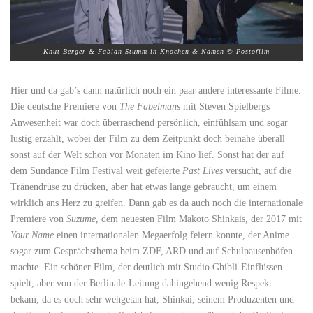
Knut Berger & Fabian Stumm in Knochen & Namen © Postofilm
Hier und da gab’s dann natürlich noch ein paar andere interessante Filme.
Die deutsche Premiere von
The Fabelmans
mit Steven Spielbergs
Anwesenheit war doch überraschend persönlich, einfühlsam und sogar
lustig erzählt, wobei der Film zu dem Zeitpunkt doch beinahe überall
sonst auf der Welt schon vor Monaten im Kino lief. Sonst hat der auf
dem Sundance Film Festival weit gefeierte
Past Lives
versucht, auf die
Tränendrüse zu drücken, aber hat etwas lange gebraucht, um einem
wirklich ans Herz zu greifen. Dann gab es da auch noch die internationale
Premiere von
Suzume
, dem neuesten Film Makoto Shinkais, der 2017 mit
Your Name
einen internationalen Megaerfolg feiern konnte, der Anime
sogar zum Gesprächsthema beim ZDF, ARD und auf Schulpausenhöfen
machte. Ein schöner Film, der deutlich mit Studio Ghibli-Einflüssen
spielt, aber von der Berlinale-Leitung dahingehend wenig Respekt
bekam, da es doch sehr wehgetan hat, Shinkai, seinem Produzenten und