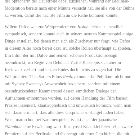
der Sprecherin der Hauptrolle dabei zuzusehen, während der Berlinale-
Moderation bereits nach einer Minute versucht hat, sie alle von der Bühne
zu werfen, damit der nächste Film an die Reihe kommen konnte.
Willem Dafoe war zur Weltpremiere von
Inside
nicht nur unendlich
sympathisch, sondern konnte auch in seinem neusten Kammerspiel einige
Dinge anstellen, bei denen man sich als Zuschauer nur fragt, wie Dafoe
in diesem Alter noch bereit dazu ist, solche Rollen überhaupt zu spielen.
Ein Film, der mit Dafoe und seinem schönen Produktionsdesign
beeindruckt, wo Regie von Debütant Vasilis Katsuopis sich aber in
Irrelevanz verliert und letzten Endes doch nichts zu sagen hat. Die
Weltpremiere Tina Satters Films
Reality
konnte das Publikum nicht nur
mit Sydney Sweeneys Anwesenheit bezaubern, sondern mit einem
beeindruckenderen Kammerspiel dessen sämtlichen Dialoge den
Aufnahmen entnommen wurden, auf deren Handlung der Film basiert.
Präzise inszeniert, klaustrophobisch und unwirklich komisch, wenn man
sich daran erinnert, dass alle diese Gespräche so stattgefunden haben.
Wenn man schon bei Kammerspielen ist, ist auch der japanische
#Manhole
eine Erwähnung wert. Kazuyoshi Kuamkiri feiert seine zweite
Premiere auf der Berlinale und überzeugt mit einer Geschichte, die mit