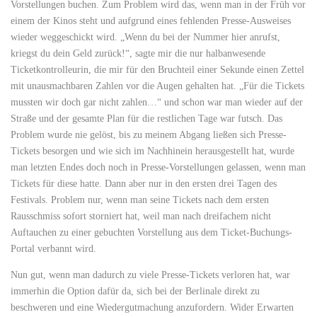
Vorstellungen buchen. Zum Problem wird das, wenn man in der Früh vor
einem der Kinos steht und aufgrund eines fehlenden Presse-Ausweises
wieder weggeschickt wird. „Wenn du bei der Nummer hier anrufst,
kriegst du dein Geld zurück!“, sagte mir die nur halbanwesende
Ticketkontrolleurin, die mir für den Bruchteil einer Sekunde einen Zettel
mit unausmachbaren Zahlen vor die Augen gehalten hat. „Für die Tickets
mussten wir doch gar nicht zahlen…“ und schon war man wieder auf der
Straße und der gesamte Plan für die restlichen Tage war futsch. Das
Problem wurde nie gelöst, bis zu meinem Abgang ließen sich Presse-
Tickets besorgen und wie sich im Nachhinein herausgestellt hat, wurde
man letzten Endes doch noch in Presse-Vorstellungen gelassen, wenn man
Tickets für diese hatte. Dann aber nur in den ersten drei Tagen des
Festivals. Problem nur, wenn man seine Tickets nach dem ersten
Rausschmiss sofort storniert hat, weil man nach dreifachem nicht
Auftauchen zu einer gebuchten Vorstellung aus dem Ticket-Buchungs-
Portal verbannt wird.
Nun gut, wenn man dadurch zu viele Presse-Tickets verloren hat, war
immerhin die Option dafür da, sich bei der Berlinale direkt zu
beschweren und eine Wiedergutmachung anzufordern. Wider Erwarten