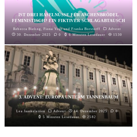
IST DREI HASELNÜSSE FÜR ASCHENBRÖDEL
FEMINISTISCH? EIN FIKTIVER SCHLAGABTAUSCH
Rebecca Bieling
,
Fiona Vogt
und
Franka Borstorff
Advent
30. Dezember 2025
0
6 Minuten Lesedauer
1530
3. ADVENT: EUROPA UNTERM TANNENBAUM
Lea Jaaskelainen
Advent
14. Dezember 2025
0
5 Minuten Lesedauer
2582