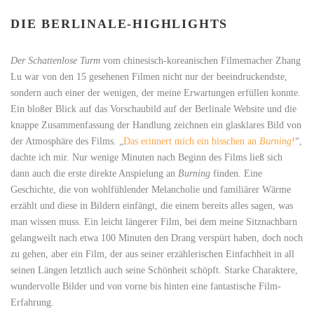
DIE BERLINALE-HIGHLIGHTS
Der Schattenlose Turm
vom chinesisch-koreanischen Filmemacher Zhang
Lu war von den 15 gesehenen Filmen nicht nur der beeindruckendste,
sondern auch einer der wenigen, der meine Erwartungen erfüllen konnte.
Ein bloßer Blick auf das Vorschaubild auf der Berlinale Website und die
knappe Zusammenfassung der Handlung zeichnen ein glasklares Bild von
der Atmosphäre des Films. „
Das erinnert mich ein bisschen an
Burning
!
“,
dachte ich mir. Nur wenige Minuten nach Beginn des Films ließ sich
dann auch die erste direkte Anspielung an
Burning
finden. Eine
Geschichte, die von wohlfühlender Melancholie und familiärer Wärme
erzählt und diese in Bildern einfängt, die einem bereits alles sagen, was
man wissen muss. Ein leicht längerer Film, bei dem meine Sitznachbarn
gelangweilt nach etwa 100 Minuten den Drang verspürt haben, doch noch
zu gehen, aber ein Film, der aus seiner erzählerischen Einfachheit in all
seinen Längen letztlich auch seine Schönheit schöpft. Starke Charaktere,
wundervolle Bilder und von vorne bis hinten eine fantastische Film-
Erfahrung.